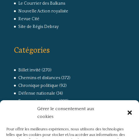
Le Courrier des Balkans
Nouvelle Action royaliste
Revue Cité
Site de Régis Debray
Catégories
Billet invité
(270)
Chemins et distances
(372)
Chronique politique
(92)
Défense nationale
(34)
Economie politique
(238)
Gérer le consentement aux
Entretien
(168)
cookies
La guerre, la Résistance et la Déportation
(162)
la lutte des classes
(281)
Pour offrir les meilleures expériences, nous utilisons des technologies
Non classé
(42)
telles que les cookies pour stocker et/ou accéder aux informations des