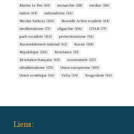
Marine Le Pen
(69)
monarchie
(118)
médias
(116)
nation
(64)
nationalisme
(56)
Nicolas Sarkozy
(106)
Nouvelle Action royaliste
(64)
néolibéralisme
(73)
oligarchie
(196)
OTAN
(77)
parti socialiste
(152)
protectionnisme
(56)
Rassemblement national
(52)
Russie
(138)
République
(126)
Résistance
(91)
Révolution française
(64)
souveraineté
(137)
ultralibéralisme
(175)
Union européenne
(199)
Union soviétique
(56)
Vichy
(54)
Yougoslavie
(50)
Liens :