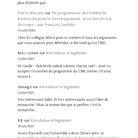
plus d'intérêt que…
Hervé Macarie
sur
Fin programmée de l’Institut de
Recherche pour le Développement : la recherche à la
découpe – par François Gerlotto
13 juillet 2026
Cher Ex-collègue, Merci pour ce soutien et tous les arguments
que vous avancez pour défendre ce bel outil qu'est l'IRD…
Méc-créant
sur
Révolution et légitimité
1 juillet 2026
De Gaulle --bolchévik radical comme chacun sait!-- avait su
accepter l'essentiel du programme du CNR, même s'il avait
réussi à…
Ainuage
sur
Révolution et légitimité
1 juillet 2026
Très intéressant billet. Et très intéressante aussi l'idée de
monarchie ! Mais la monarchie que je préfère c'est la
monarchie…
RR
sur
Révolution et légitimité
30 juin 2026
Assez d'accords sur l'ensemble à deux choses près: Le