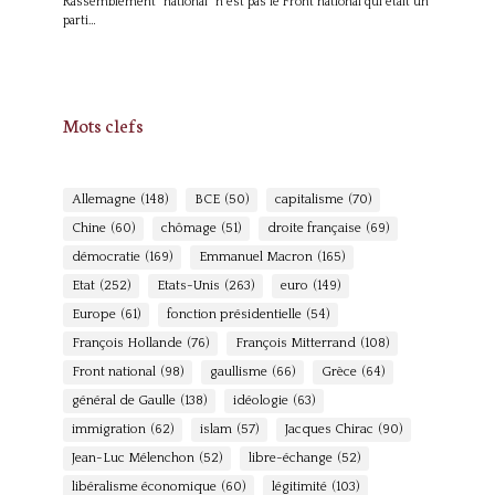
Rassemblement "national" n'est pas le Front national qui était un
parti…
Mots clefs
Allemagne
(148)
BCE
(50)
capitalisme
(70)
Chine
(60)
chômage
(51)
droite française
(69)
démocratie
(169)
Emmanuel Macron
(165)
Etat
(252)
Etats-Unis
(263)
euro
(149)
Europe
(61)
fonction présidentielle
(54)
François Hollande
(76)
François Mitterrand
(108)
Front national
(98)
gaullisme
(66)
Grèce
(64)
général de Gaulle
(138)
idéologie
(63)
immigration
(62)
islam
(57)
Jacques Chirac
(90)
Jean-Luc Mélenchon
(52)
libre-échange
(52)
libéralisme économique
(60)
légitimité
(103)