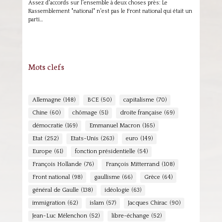
Assez d'accords sur l'ensemble à deux choses près: Le
Rassemblement "national" n'est pas le Front national qui était un
parti…
Mots clefs
Allemagne
(148)
BCE
(50)
capitalisme
(70)
Chine
(60)
chômage
(51)
droite française
(69)
démocratie
(169)
Emmanuel Macron
(165)
Etat
(252)
Etats-Unis
(263)
euro
(149)
Europe
(61)
fonction présidentielle
(54)
François Hollande
(76)
François Mitterrand
(108)
Front national
(98)
gaullisme
(66)
Grèce
(64)
général de Gaulle
(138)
idéologie
(63)
immigration
(62)
islam
(57)
Jacques Chirac
(90)
Jean-Luc Mélenchon
(52)
libre-échange
(52)