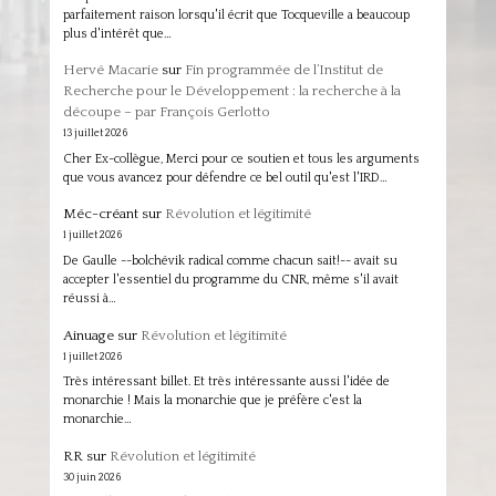
parfaitement raison lorsqu'il écrit que Tocqueville a beaucoup
plus d'intérêt que…
Hervé Macarie
sur
Fin programmée de l’Institut de
Recherche pour le Développement : la recherche à la
découpe – par François Gerlotto
13 juillet 2026
Cher Ex-collègue, Merci pour ce soutien et tous les arguments
que vous avancez pour défendre ce bel outil qu'est l'IRD…
Méc-créant
sur
Révolution et légitimité
1 juillet 2026
De Gaulle --bolchévik radical comme chacun sait!-- avait su
accepter l'essentiel du programme du CNR, même s'il avait
réussi à…
Ainuage
sur
Révolution et légitimité
1 juillet 2026
Très intéressant billet. Et très intéressante aussi l'idée de
monarchie ! Mais la monarchie que je préfère c'est la
monarchie…
RR
sur
Révolution et légitimité
30 juin 2026