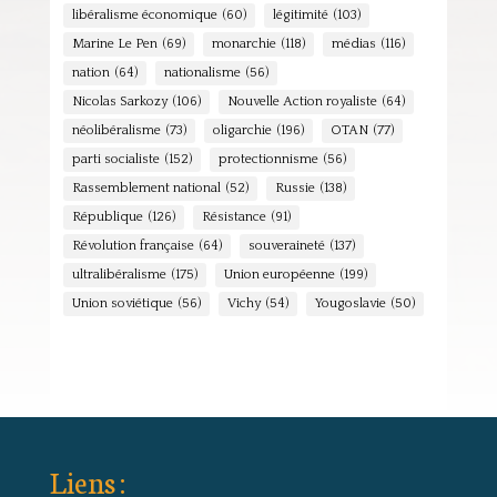
libéralisme économique
(60)
légitimité
(103)
Marine Le Pen
(69)
monarchie
(118)
médias
(116)
nation
(64)
nationalisme
(56)
Nicolas Sarkozy
(106)
Nouvelle Action royaliste
(64)
néolibéralisme
(73)
oligarchie
(196)
OTAN
(77)
parti socialiste
(152)
protectionnisme
(56)
Rassemblement national
(52)
Russie
(138)
République
(126)
Résistance
(91)
Révolution française
(64)
souveraineté
(137)
ultralibéralisme
(175)
Union européenne
(199)
Union soviétique
(56)
Vichy
(54)
Yougoslavie
(50)
Liens :