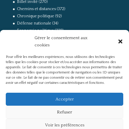
Billet invité
(270)
Chemins et distances
(372)
Chronique politique
(92)
Défense nationale
(34)
Economie politique
(238)
Gérer le consentement aux
Entretien
(168)
cookies
La guerre, la Résistance et la Déportation
(162)
la lutte des classes
(281)
Pour offrir les meilleures expériences, nous utilisons des technologies
Non classé
(42)
telles que les cookies pour stocker et/ou accéder aux informations des
Partis politiques, intelligentsia, médias
(750)
appareils. Le fait de consentir à ces technologies nous permettra de traiter
des données telles que le comportement de navigation ou les ID uniques
Présentation
(4)
sur ce site. Le fait de ne pas consentir ou de retirer son consentement peut
Références
(57)
avoir un effet négatif sur certaines caractéristiques et fonctions.
Res Publica
(649)
Union européenne
(238)
Accepter
Refuser
Voir les préférences