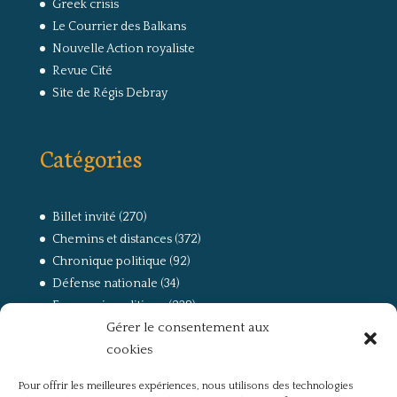
Greek crisis
Le Courrier des Balkans
Nouvelle Action royaliste
Revue Cité
Site de Régis Debray
Catégories
Billet invité
(270)
Chemins et distances
(372)
Chronique politique
(92)
Défense nationale
(34)
Economie politique
(238)
Gérer le consentement aux
Entretien
(168)
cookies
La guerre, la Résistance et la Déportation
(162)
la lutte des classes
(281)
Pour offrir les meilleures expériences, nous utilisons des technologies
Non classé
(42)