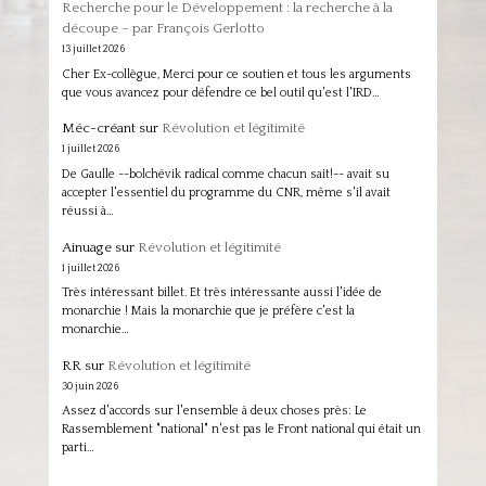
Recherche pour le Développement : la recherche à la
découpe – par François Gerlotto
13 juillet 2026
Cher Ex-collègue, Merci pour ce soutien et tous les arguments
que vous avancez pour défendre ce bel outil qu'est l'IRD…
Méc-créant
sur
Révolution et légitimité
1 juillet 2026
De Gaulle --bolchévik radical comme chacun sait!-- avait su
accepter l'essentiel du programme du CNR, même s'il avait
réussi à…
Ainuage
sur
Révolution et légitimité
1 juillet 2026
Très intéressant billet. Et très intéressante aussi l'idée de
monarchie ! Mais la monarchie que je préfère c'est la
monarchie…
RR
sur
Révolution et légitimité
30 juin 2026
Assez d'accords sur l'ensemble à deux choses près: Le
Rassemblement "national" n'est pas le Front national qui était un
parti…