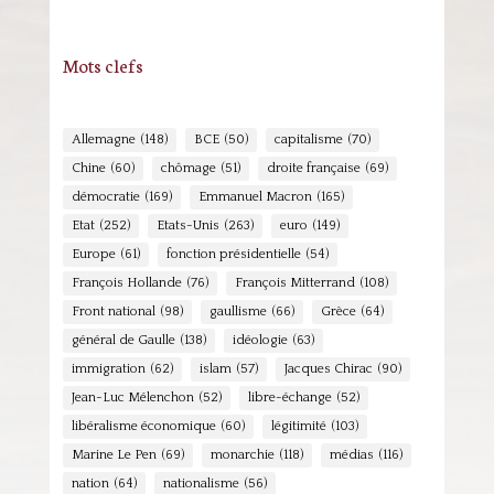
Mots clefs
Allemagne
(148)
BCE
(50)
capitalisme
(70)
Chine
(60)
chômage
(51)
droite française
(69)
démocratie
(169)
Emmanuel Macron
(165)
Etat
(252)
Etats-Unis
(263)
euro
(149)
Europe
(61)
fonction présidentielle
(54)
François Hollande
(76)
François Mitterrand
(108)
Front national
(98)
gaullisme
(66)
Grèce
(64)
général de Gaulle
(138)
idéologie
(63)
immigration
(62)
islam
(57)
Jacques Chirac
(90)
Jean-Luc Mélenchon
(52)
libre-échange
(52)
libéralisme économique
(60)
légitimité
(103)
Marine Le Pen
(69)
monarchie
(118)
médias
(116)
nation
(64)
nationalisme
(56)