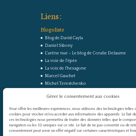
Liens :
Blogoliste
Blog de David Cayla
Daniel Sibony
L'arêne nue – Le blog de Coralie Delaume
La voie de l'épée
La voix de l'hexagone
Marcel Gauchet
Michel Terestchenko
Paul Jorion
Gérer le consentement aux cookies
RussEurope – Le Carnet de Jacques Sapir sur la
Russie et l’Europe
Pour offrir les meilleures expériences, nous utilisons des technologies telles 
Secret Défense
cookies pour stocker et/ou accéder aux informations des appareils. Le fait de
Un regard sur la Russie
ces technologies nous permettra de traiter des données telles que le compo
navigation ou les ID uniques sur ce site. Le fait de ne pas consentir ou de ret
consentement peut avoir un effet négatif sur certaines caractéristiques et fon