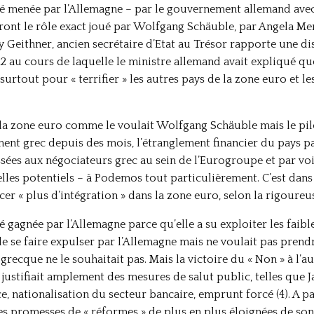
té menée par l’Allemagne – par le gouvernement allemand avec 
iront le rôle exact joué par Wolfgang Schäuble, par Angela Mer
Geithner, ancien secrétaire d’Etat au Trésor rapporte une di
2 au cours de laquelle le ministre allemand avait expliqué que
 surtout pour « terrifier » les autres pays de la zone euro et l
e la zone euro comme le voulait Wolfgang Schäuble mais le pi
 grec depuis des mois, l’étranglement financier du pays pa
ées aux négociateurs grec au sein de l’Eurogroupe et par voi
lles potentiels – à Podemos tout particulièrement. C’est dans
er « plus d’intégration » dans la zone euro, selon la rigoure
é gagnée par l’Allemagne parce qu’elle a su exploiter les faibl
e se faire expulser par l’Allemagne mais ne voulait pas prend
recque ne le souhaitait pas. Mais la victoire du « Non » à l’aus
justifiait amplement des mesures de salut public, telles que J
e, nationalisation du secteur bancaire, emprunt forcé (4). A 
s promesses de « réformes » de plus en plus éloignées de son