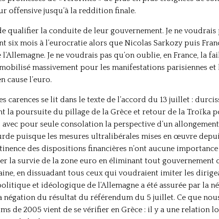
 offensive jusqu’à la reddition finale.
de qualifier la conduite de leur gouvernement. Je ne voudrais 
ant six mois à l’eurocratie alors que Nicolas Sarkozy puis Fra
 l’Allemagne. Je ne voudrais pas qu’on oublie, en France, la fai
mobilisé massivement pour les manifestations parisiennes et l
en cause l’euro.
es carences se lit dans le texte de l’accord du 13 juillet : durci
t la poursuite du pillage de la Grèce et retour de la Troïka p
avec pour seule consolation la perspective d’un allongemen
bsurde puisque les mesures ultralibérales mises en œuvre depu
rtinence des dispositions financières n’ont aucune importanc
urer la survie de la zone euro en éliminant tout gouvernement d
ine, en dissuadant tous ceux qui voudraient imiter les dirige
olitique et idéologique de l’Allemagne a été assurée par la né
 la négation du résultat du référendum du 5 juillet. Ce que nou
s de 2005 vient de se vérifier en Grèce : il y a une relation lo