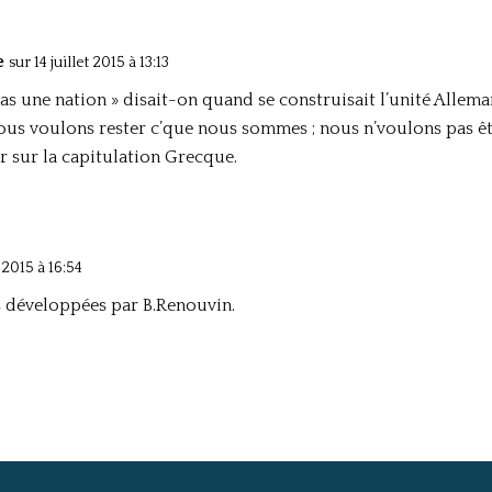
e
sur 14 juillet 2015 à 13:13
pas une nation » disait-on quand se construisait l’unité Alleman
us voulons rester c’que nous sommes ; nous n’voulons pas êt
r sur la capitulation Grecque.
t 2015 à 16:54
es développées par B.Renouvin.