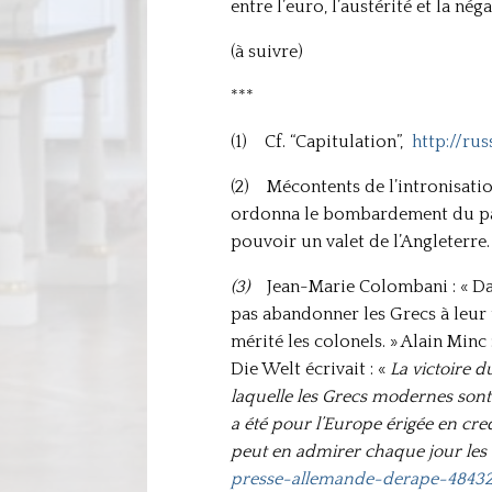
entre l’euro, l’austérité et la né
(à suivre)
***
(1) Cf. “Capitulation”,
http://ru
(2) Mécontents de l’intronisatio
ordonna le bombardement du palai
pouvoir un valet de l’Angleterre.
(3)
Jean-Marie Colombani : « Dan
pas abandonner les Grecs à leur t
mérité les colonels. » Alain Minc
Die Welt écrivait : «
La victoire 
laquelle les Grecs modernes sont 
a été pour l’Europe érigée en cre
peut en admirer chaque jour les
presse-allemande-derape-48432