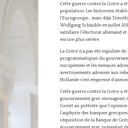
Cette guerre contre la Grèce a é
population. Les historiens établ
l’Eurogroupe… mais déjà Timothy 
Wolfgang Schäuble en juillet 201
satisfaire l’électorat allemand et
encore plus sévère.
La Grèce n’a pas été expulsée d
programmatiques du gouvernement
européenne et les menaces adress
avertissements adressés aux rebe
Hollande s’est empressé d’annonc
Cette guerre contre la Grèce a ét
gouvernement grec envisageait d
Grexit au prétexte que l’opinion g
l’asphyxie des banques grecques 
réquisition de la Banque de Grèc
gouvernement grec présentait de