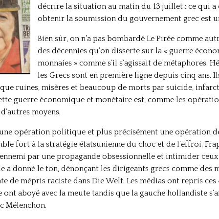
décrire la situation au matin du 13 juillet : ce qui
obtenir la soumission du gouvernement grec est u
Bien sûr, on n’a pas bombardé Le Pirée comme autref
des décennies qu’on disserte sur la « guerre économ
monnaies » comme s’il s’agissait de métaphores. H
les Grecs sont en première ligne depuis cinq ans. Il
e ruines, misères et beaucoup de morts par suicide, infarctu
cette guerre économique et monétaire est, comme les opération
 d’autres moyens.
 une opération politique et plus précisément une opération de
e fort à la stratégie étatsunienne du choc et de l’effroi. Frap
l’ennemi par une propagande obsessionnelle et intimider ceux 
de a donné le ton, dénonçant les dirigeants grecs comme des m
 de mépris raciste dans Die Welt. Les médias ont repris ces « 
e ont aboyé avec la meute tandis que la gauche hollandiste s’a
uc Mélenchon.