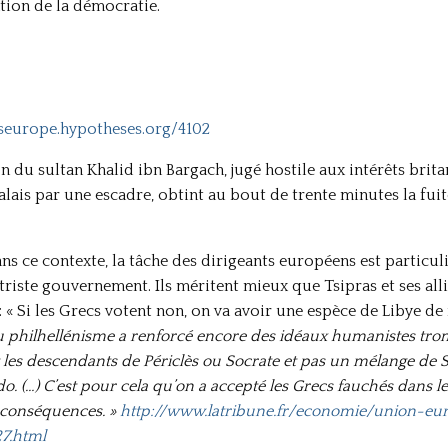
gation de la démocratie.
sseurope.hypotheses.org/4102
n du sultan Khalid ibn Bargach, jugé hostile aux intérêts bri
s par une escadre, obtint au bout de trente minutes la fuite 
s ce contexte, la tâche des dirigeants européens est particuliè
riste gouvernement. Ils méritent mieux que Tsipras et ses alli
 : « Si les Grecs votent non, on va avoir une espèce de Libye d
du philhellénisme a renforcé encore des idéaux humanistes tro
les descendants de Périclès ou Socrate et pas un mélange de Sl
do. (…) C’est pour cela qu’on a accepté les Grecs fauchés dans
 conséquences. »
http://www.latribune.fr/economie/union-e
7.html