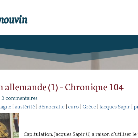
enouvin
n allemande (1) – Chronique 104
|
3 commentaires
magne
|
austérité
|
démocratie
|
euro
|
Grèce
|
Jacques Sapir
|
p
Capitulation. Jacques Sapir (1) a raison d’utiliser l