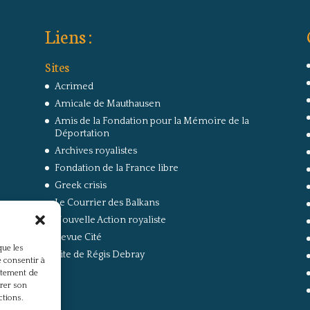
Liens :
Sites
Acrimed
Amicale de Mauthausen
Amis de la Fondation pour la Mémoire de la
Déportation
Archives royalistes
Fondation de la France libre
Greek crisis
Le Courrier des Balkans
Nouvelle Action royaliste
Revue Cité
que les
Site de Régis Debray
 consentir à
rtement de
irer son
ctions.