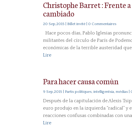
Christophe Barret : Frente a
cambiado
20 Sep,2015
|
Billet invité
| 0 Commentaires
Hace pocos días, Pablo Iglesias pronunci
militantes del círculo de París de Podem
económicas de la terrible austeridad que 
Lire
Para hacer causa comùn
9 Sep,2015
|
Partis politiques, intelligentsia, médias
| 
Después de la capitulación de Alexis Tsip
euro produjo en la izquierda “radical” y 
reacciones confusas combinadas con una p
Lire