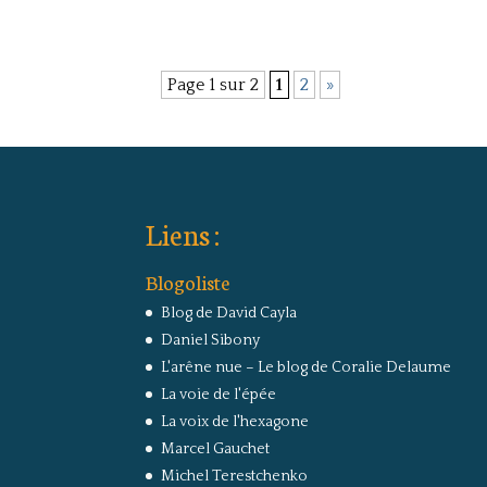
Page 1 sur 2
1
2
»
Liens :
Blogoliste
Blog de David Cayla
Daniel Sibony
L'arêne nue – Le blog de Coralie Delaume
La voie de l'épée
La voix de l'hexagone
Marcel Gauchet
Michel Terestchenko