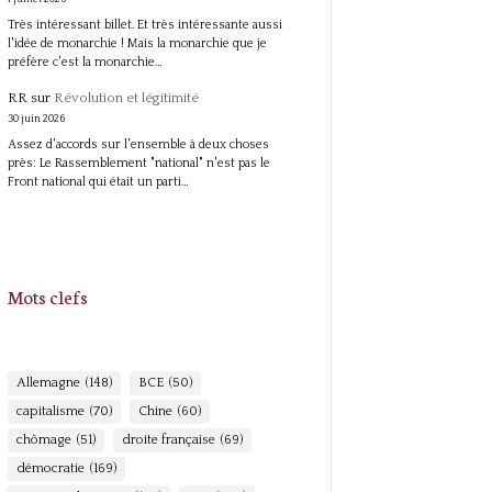
Très intéressant billet. Et très intéressante aussi
l'idée de monarchie ! Mais la monarchie que je
préfère c'est la monarchie…
RR
sur
Révolution et légitimité
30 juin 2026
Assez d'accords sur l'ensemble à deux choses
près: Le Rassemblement "national" n'est pas le
Front national qui était un parti…
Mots clefs
Allemagne
(148)
BCE
(50)
capitalisme
(70)
Chine
(60)
chômage
(51)
droite française
(69)
démocratie
(169)