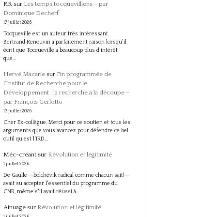
RR
sur
Les temps tocquevilliens – par
Dominique Decherf
17 juillet 2026
Tocqueville est un auteur très intéressant.
Bertrand Renouvin a parfaitement raison lorsqu'il
écrit que Tocqueville a beaucoup plus d'intérêt
que…
Hervé Macarie
sur
Fin programmée de
l’Institut de Recherche pour le
Développement : la recherche à la découpe –
par François Gerlotto
13 juillet 2026
Cher Ex-collègue, Merci pour ce soutien et tous les
arguments que vous avancez pour défendre ce bel
outil qu'est l'IRD…
Méc-créant
sur
Révolution et légitimité
1 juillet 2026
De Gaulle --bolchévik radical comme chacun sait!--
avait su accepter l'essentiel du programme du
CNR, même s'il avait réussi à…
Ainuage
sur
Révolution et légitimité
1 juillet 2026