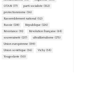
OTAN
(77)
parti socialiste
(152)
protectionnisme
(56)
Rassemblement national
(52)
Russie
(138)
République
(126)
Résistance
(91)
Révolution française
(64)
souveraineté
(137)
ultralibéralisme
(175)
Union européenne
(199)
Union soviétique
(56)
Vichy
(54)
Yougoslavie
(50)