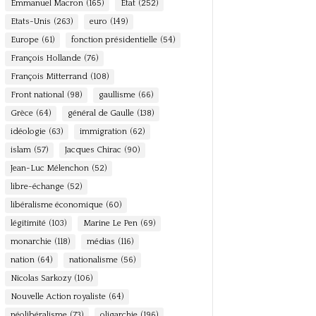
Emmanuel Macron
(165)
Etat
(252)
Etats-Unis
(263)
euro
(149)
Europe
(61)
fonction présidentielle
(54)
François Hollande
(76)
François Mitterrand
(108)
Front national
(98)
gaullisme
(66)
Grèce
(64)
général de Gaulle
(138)
idéologie
(63)
immigration
(62)
islam
(57)
Jacques Chirac
(90)
Jean-Luc Mélenchon
(52)
libre-échange
(52)
libéralisme économique
(60)
légitimité
(103)
Marine Le Pen
(69)
monarchie
(118)
médias
(116)
nation
(64)
nationalisme
(56)
Nicolas Sarkozy
(106)
Nouvelle Action royaliste
(64)
néolibéralisme
(73)
oligarchie
(196)