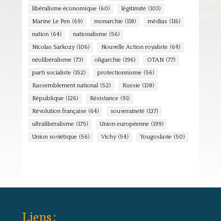
libéralisme économique
(60)
légitimité
(103)
Marine Le Pen
(69)
monarchie
(118)
médias
(116)
nation
(64)
nationalisme
(56)
Nicolas Sarkozy
(106)
Nouvelle Action royaliste
(64)
néolibéralisme
(73)
oligarchie
(196)
OTAN
(77)
parti socialiste
(152)
protectionnisme
(56)
Rassemblement national
(52)
Russie
(138)
République
(126)
Résistance
(91)
Révolution française
(64)
souveraineté
(137)
ultralibéralisme
(175)
Union européenne
(199)
Union soviétique
(56)
Vichy
(54)
Yougoslavie
(50)
Liens :