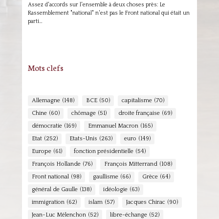
Assez d'accords sur l'ensemble à deux choses près: Le
Rassemblement "national" n'est pas le Front national qui était un
parti…
Mots clefs
Allemagne
(148)
BCE
(50)
capitalisme
(70)
Chine
(60)
chômage
(51)
droite française
(69)
démocratie
(169)
Emmanuel Macron
(165)
Etat
(252)
Etats-Unis
(263)
euro
(149)
Europe
(61)
fonction présidentielle
(54)
François Hollande
(76)
François Mitterrand
(108)
Front national
(98)
gaullisme
(66)
Grèce
(64)
général de Gaulle
(138)
idéologie
(63)
immigration
(62)
islam
(57)
Jacques Chirac
(90)
Jean-Luc Mélenchon
(52)
libre-échange
(52)