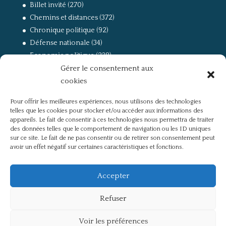
Billet invité
(270)
Chemins et distances
(372)
Chronique politique
(92)
Défense nationale
(34)
Economie politique
(238)
Gérer le consentement aux
Entretien
(168)
cookies
La guerre, la Résistance et la Déportation
(162)
la lutte des classes
(281)
Pour offrir les meilleures expériences, nous utilisons des technologies
Non classé
(42)
telles que les cookies pour stocker et/ou accéder aux informations des
Partis politiques, intelligentsia, médias
(750)
appareils. Le fait de consentir à ces technologies nous permettra de traiter
des données telles que le comportement de navigation ou les ID uniques
Présentation
(4)
sur ce site. Le fait de ne pas consentir ou de retirer son consentement peut
Références
(57)
avoir un effet négatif sur certaines caractéristiques et fonctions.
Res Publica
(649)
Union européenne
(238)
Accepter
Refuser
Voir les préférences