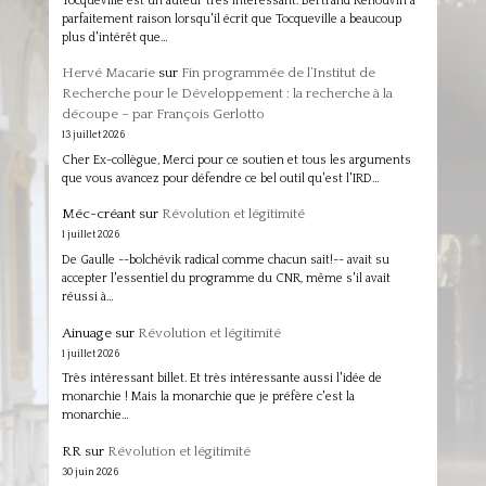
Tocqueville est un auteur très intéressant. Bertrand Renouvin a
parfaitement raison lorsqu'il écrit que Tocqueville a beaucoup
plus d'intérêt que…
Hervé Macarie
sur
Fin programmée de l’Institut de
Recherche pour le Développement : la recherche à la
découpe – par François Gerlotto
13 juillet 2026
Cher Ex-collègue, Merci pour ce soutien et tous les arguments
que vous avancez pour défendre ce bel outil qu'est l'IRD…
Méc-créant
sur
Révolution et légitimité
1 juillet 2026
De Gaulle --bolchévik radical comme chacun sait!-- avait su
accepter l'essentiel du programme du CNR, même s'il avait
réussi à…
Ainuage
sur
Révolution et légitimité
1 juillet 2026
Très intéressant billet. Et très intéressante aussi l'idée de
monarchie ! Mais la monarchie que je préfère c'est la
monarchie…
RR
sur
Révolution et légitimité
30 juin 2026