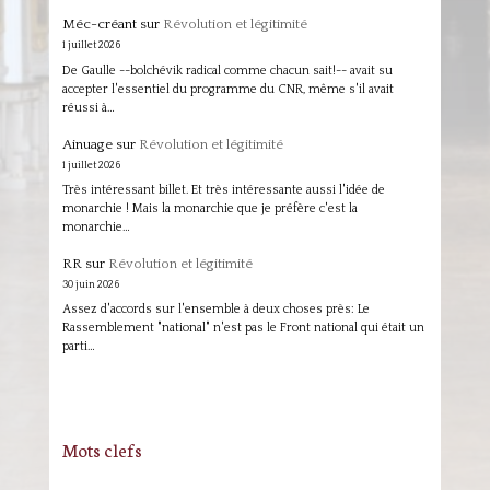
Méc-créant
sur
Révolution et légitimité
1 juillet 2026
De Gaulle --bolchévik radical comme chacun sait!-- avait su
accepter l'essentiel du programme du CNR, même s'il avait
réussi à…
Ainuage
sur
Révolution et légitimité
1 juillet 2026
Très intéressant billet. Et très intéressante aussi l'idée de
monarchie ! Mais la monarchie que je préfère c'est la
monarchie…
RR
sur
Révolution et légitimité
30 juin 2026
Assez d'accords sur l'ensemble à deux choses près: Le
Rassemblement "national" n'est pas le Front national qui était un
parti…
Mots clefs