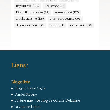
République
(126)
Résistance
(91)
Révolution française
(64)
souveraineté
(137)
ultralibéralisme
(175)
Union européenne
(199)
Union soviétique
(56)
Vichy
(54)
Yougoslavie
(50)
Liens :
Blogoliste
Blog de David Cayla
Daniel Sibony
L'arêne nue – Le blog de Coralie Delaume
La voie de l'épée