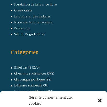
Fondation de la France libre
Greek crisis
Le Courrier des Balkans
Nouvelle Action royaliste
Revue Cité
Site de Régis Debray
Catégories
Billet invité
(270)
Chemins et distances
(372)
Chronique politique
(92)
Défense nationale
(34)
Economie politique
(238)
Gérer le consentement aux
Entretien
(168)
cookies
La guerre, la Résistance et la Déportation
(162)