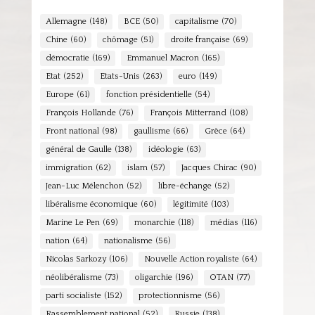
Allemagne
(148)
BCE
(50)
capitalisme
(70)
Chine
(60)
chômage
(51)
droite française
(69)
démocratie
(169)
Emmanuel Macron
(165)
Etat
(252)
Etats-Unis
(263)
euro
(149)
Europe
(61)
fonction présidentielle
(54)
François Hollande
(76)
François Mitterrand
(108)
Front national
(98)
gaullisme
(66)
Grèce
(64)
général de Gaulle
(138)
idéologie
(63)
immigration
(62)
islam
(57)
Jacques Chirac
(90)
Jean-Luc Mélenchon
(52)
libre-échange
(52)
libéralisme économique
(60)
légitimité
(103)
Marine Le Pen
(69)
monarchie
(118)
médias
(116)
nation
(64)
nationalisme
(56)
Nicolas Sarkozy
(106)
Nouvelle Action royaliste
(64)
néolibéralisme
(73)
oligarchie
(196)
OTAN
(77)
parti socialiste
(152)
protectionnisme
(56)
Rassemblement national
(52)
Russie
(138)