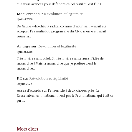
que vous avancez pour défendre ce bel outil qu'est l'IRD…
Méc-créant
sur
Révolution et légitimité
1 juillet 2026
De Gaulle --bolchévik radical comme chacun sait!-- avait su
accepter l'essentiel du programme du CNR, même s'il avait
réussi à…
Ainuage
sur
Révolution et légitimité
1 juillet 2026
Très intéressant billet. Et très intéressante aussi l'idée de
monarchie ! Mais la monarchie que je préfère c'est la
monarchie…
RR
sur
Révolution et légitimité
30 juin 2026
Assez d'accords sur l'ensemble à deux choses près: Le
Rassemblement "national" n'est pas le Front national qui était un
parti…
Mots clefs