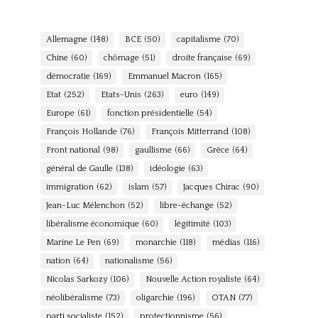
Allemagne
(148)
BCE
(50)
capitalisme
(70)
Chine
(60)
chômage
(51)
droite française
(69)
démocratie
(169)
Emmanuel Macron
(165)
Etat
(252)
Etats-Unis
(263)
euro
(149)
Europe
(61)
fonction présidentielle
(54)
François Hollande
(76)
François Mitterrand
(108)
Front national
(98)
gaullisme
(66)
Grèce
(64)
général de Gaulle
(138)
idéologie
(63)
immigration
(62)
islam
(57)
Jacques Chirac
(90)
Jean-Luc Mélenchon
(52)
libre-échange
(52)
libéralisme économique
(60)
légitimité
(103)
Marine Le Pen
(69)
monarchie
(118)
médias
(116)
nation
(64)
nationalisme
(56)
Nicolas Sarkozy
(106)
Nouvelle Action royaliste
(64)
néolibéralisme
(73)
oligarchie
(196)
OTAN
(77)
parti socialiste
(152)
protectionnisme
(56)