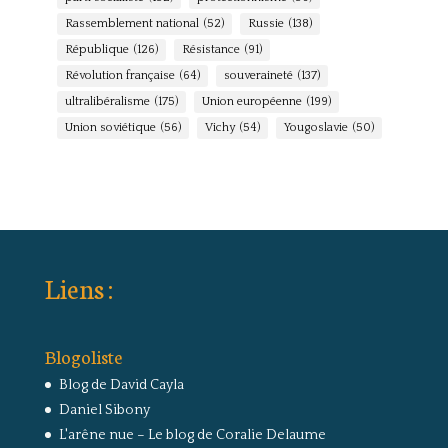
Rassemblement national
(52)
Russie
(138)
République
(126)
Résistance
(91)
Révolution française
(64)
souveraineté
(137)
ultralibéralisme
(175)
Union européenne
(199)
Union soviétique
(56)
Vichy
(54)
Yougoslavie
(50)
Liens :
Blogoliste
Blog de David Cayla
Daniel Sibony
L'arêne nue – Le blog de Coralie Delaume