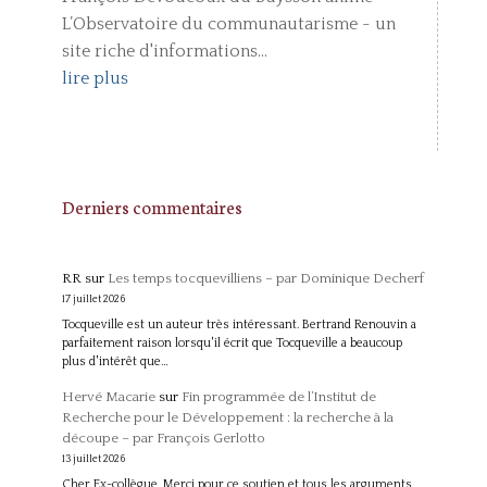
L’Observatoire du communautarisme - un
site riche d'informations...
lire plus
Derniers commentaires
RR
sur
Les temps tocquevilliens – par Dominique Decherf
17 juillet 2026
Tocqueville est un auteur très intéressant. Bertrand Renouvin a
parfaitement raison lorsqu'il écrit que Tocqueville a beaucoup
plus d'intérêt que…
Hervé Macarie
sur
Fin programmée de l’Institut de
Recherche pour le Développement : la recherche à la
découpe – par François Gerlotto
13 juillet 2026
Cher Ex-collègue, Merci pour ce soutien et tous les arguments