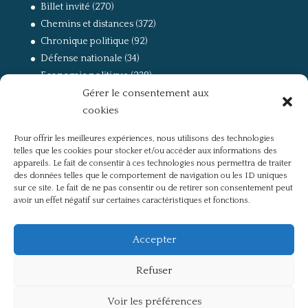
Billet invité
(270)
Chemins et distances
(372)
Chronique politique
(92)
Défense nationale
(34)
Economie politique
(238)
Gérer le consentement aux
Entretien
(168)
cookies
La guerre, la Résistance et la Déportation
(162)
la lutte des classes
(281)
Pour offrir les meilleures expériences, nous utilisons des technologies
Non classé
(42)
telles que les cookies pour stocker et/ou accéder aux informations des
Partis politiques, intelligentsia, médias
(750)
appareils. Le fait de consentir à ces technologies nous permettra de traiter
des données telles que le comportement de navigation ou les ID uniques
Présentation
(4)
sur ce site. Le fait de ne pas consentir ou de retirer son consentement peut
Références
(57)
avoir un effet négatif sur certaines caractéristiques et fonctions.
Res Publica
(649)
Union européenne
(238)
Accepter
Refuser
Voir les préférences