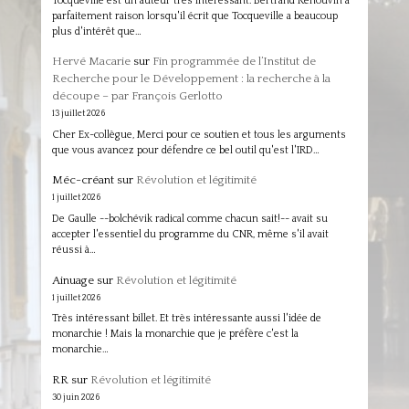
Tocqueville est un auteur très intéressant. Bertrand Renouvin a
parfaitement raison lorsqu'il écrit que Tocqueville a beaucoup
plus d'intérêt que…
Hervé Macarie
sur
Fin programmée de l’Institut de
Recherche pour le Développement : la recherche à la
découpe – par François Gerlotto
13 juillet 2026
Cher Ex-collègue, Merci pour ce soutien et tous les arguments
que vous avancez pour défendre ce bel outil qu'est l'IRD…
Méc-créant
sur
Révolution et légitimité
1 juillet 2026
De Gaulle --bolchévik radical comme chacun sait!-- avait su
accepter l'essentiel du programme du CNR, même s'il avait
réussi à…
Ainuage
sur
Révolution et légitimité
1 juillet 2026
Très intéressant billet. Et très intéressante aussi l'idée de
monarchie ! Mais la monarchie que je préfère c'est la
monarchie…
RR
sur
Révolution et légitimité
30 juin 2026