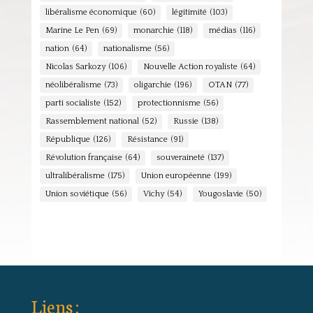
libéralisme économique
(60)
légitimité
(103)
Marine Le Pen
(69)
monarchie
(118)
médias
(116)
nation
(64)
nationalisme
(56)
Nicolas Sarkozy
(106)
Nouvelle Action royaliste
(64)
néolibéralisme
(73)
oligarchie
(196)
OTAN
(77)
parti socialiste
(152)
protectionnisme
(56)
Rassemblement national
(52)
Russie
(138)
République
(126)
Résistance
(91)
Révolution française
(64)
souveraineté
(137)
ultralibéralisme
(175)
Union européenne
(199)
Union soviétique
(56)
Vichy
(54)
Yougoslavie
(50)
Liens :