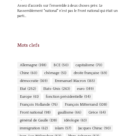
Assez d'accords sur l'ensemble à deux choses près: Le
Rassemblement "national" n'est pas le Front national qui était un
parti…
Mots clefs
Allemagne
(148)
BCE
(50)
capitalisme
(70)
Chine
(60)
chômage
(51)
droite française
(69)
démocratie
(169)
Emmanuel Macron
(165)
Etat
(252)
Etats-Unis
(263)
euro
(149)
Europe
(61)
fonction présidentielle
(54)
François Hollande
(76)
François Mitterrand
(108)
Front national
(98)
gaullisme
(66)
Grèce
(64)
général de Gaulle
(138)
idéologie
(63)
immigration
(62)
islam
(57)
Jacques Chirac
(90)