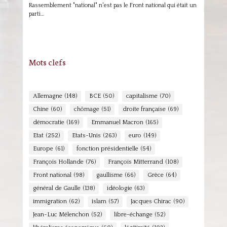
Rassemblement "national" n'est pas le Front national qui était un
parti…
Mots clefs
Allemagne
(148)
BCE
(50)
capitalisme
(70)
Chine
(60)
chômage
(51)
droite française
(69)
démocratie
(169)
Emmanuel Macron
(165)
Etat
(252)
Etats-Unis
(263)
euro
(149)
Europe
(61)
fonction présidentielle
(54)
François Hollande
(76)
François Mitterrand
(108)
Front national
(98)
gaullisme
(66)
Grèce
(64)
général de Gaulle
(138)
idéologie
(63)
immigration
(62)
islam
(57)
Jacques Chirac
(90)
Jean-Luc Mélenchon
(52)
libre-échange
(52)