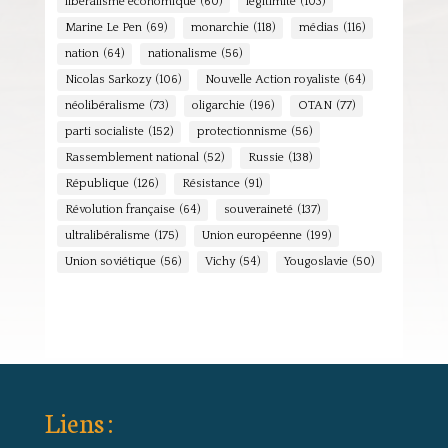
libéralisme économique
(60)
légitimité
(103)
Marine Le Pen
(69)
monarchie
(118)
médias
(116)
nation
(64)
nationalisme
(56)
Nicolas Sarkozy
(106)
Nouvelle Action royaliste
(64)
néolibéralisme
(73)
oligarchie
(196)
OTAN
(77)
parti socialiste
(152)
protectionnisme
(56)
Rassemblement national
(52)
Russie
(138)
République
(126)
Résistance
(91)
Révolution française
(64)
souveraineté
(137)
ultralibéralisme
(175)
Union européenne
(199)
Union soviétique
(56)
Vichy
(54)
Yougoslavie
(50)
Liens :