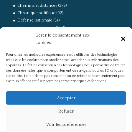
Chemins et distances
(372)
Chronique politique
(92)
Défense nationale
(34)
Economie politique
(238)
Gérer le consentement aux
Entretien
(168)
cookies
La guerre, la Résistance et la Déportation
(162)
la lutte des classes
(281)
Pour offrir les meilleures expériences, nous utilisons des technologies
Non classé
(42)
telles que les cookies pour stocker et/ou accéder aux informations des
Partis politiques, intelligentsia, médias
(750)
appareils. Le fait de consentir à ces technologies nous permettra de traiter
des données telles que le comportement de navigation ou les ID uniques
Présentation
(4)
sur ce site. Le fait de ne pas consentir ou de retirer son consentement peut
Références
(57)
avoir un effet négatif sur certaines caractéristiques et fonctions.
Res Publica
(649)
Union européenne
(238)
Accepter
Refuser
Voir les préférences
Politique de confidentialité
Mentions légales