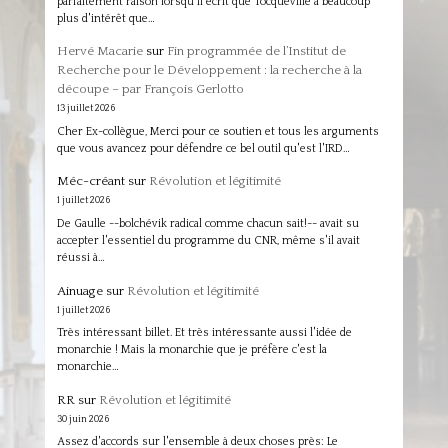
parfaitement raison lorsqu'il écrit que Tocqueville a beaucoup
plus d'intérêt que…
Hervé Macarie
sur
Fin programmée de l’Institut de
Recherche pour le Développement : la recherche à la
découpe – par François Gerlotto
13 juillet 2026
Cher Ex-collègue, Merci pour ce soutien et tous les arguments
que vous avancez pour défendre ce bel outil qu'est l'IRD…
Méc-créant
sur
Révolution et légitimité
1 juillet 2026
De Gaulle --bolchévik radical comme chacun sait!-- avait su
accepter l'essentiel du programme du CNR, même s'il avait
réussi à…
Ainuage
sur
Révolution et légitimité
1 juillet 2026
Très intéressant billet. Et très intéressante aussi l'idée de
monarchie ! Mais la monarchie que je préfère c'est la
monarchie…
RR
sur
Révolution et légitimité
30 juin 2026
Assez d'accords sur l'ensemble à deux choses près: Le