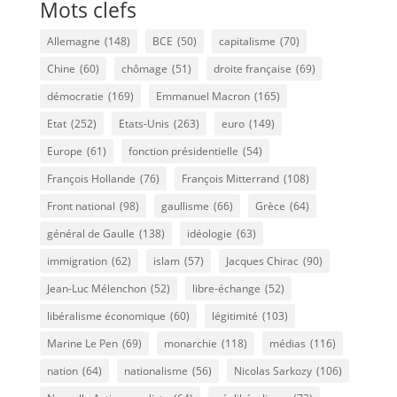
Mots clefs
Allemagne
(148)
BCE
(50)
capitalisme
(70)
Chine
(60)
chômage
(51)
droite française
(69)
démocratie
(169)
Emmanuel Macron
(165)
Etat
(252)
Etats-Unis
(263)
euro
(149)
Europe
(61)
fonction présidentielle
(54)
François Hollande
(76)
François Mitterrand
(108)
Front national
(98)
gaullisme
(66)
Grèce
(64)
général de Gaulle
(138)
idéologie
(63)
immigration
(62)
islam
(57)
Jacques Chirac
(90)
Jean-Luc Mélenchon
(52)
libre-échange
(52)
libéralisme économique
(60)
légitimité
(103)
Marine Le Pen
(69)
monarchie
(118)
médias
(116)
nation
(64)
nationalisme
(56)
Nicolas Sarkozy
(106)