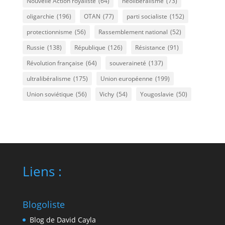
Nouvelle Action royaliste
(64)
néolibéralisme
(73)
oligarchie
(196)
OTAN
(77)
parti socialiste
(152)
protectionnisme
(56)
Rassemblement national
(52)
Russie
(138)
République
(126)
Résistance
(91)
Révolution française
(64)
souveraineté
(137)
ultralibéralisme
(175)
Union européenne
(199)
Union soviétique
(56)
Vichy
(54)
Yougoslavie
(50)
Liens :
Blogoliste
Blog de David Cayla