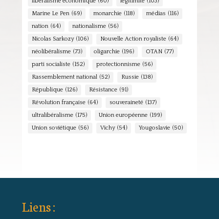
libéralisme économique
(60)
légitimité
(103)
Marine Le Pen
(69)
monarchie
(118)
médias
(116)
nation
(64)
nationalisme
(56)
Nicolas Sarkozy
(106)
Nouvelle Action royaliste
(64)
néolibéralisme
(73)
oligarchie
(196)
OTAN
(77)
parti socialiste
(152)
protectionnisme
(56)
Rassemblement national
(52)
Russie
(138)
République
(126)
Résistance
(91)
Révolution française
(64)
souveraineté
(137)
ultralibéralisme
(175)
Union européenne
(199)
Union soviétique
(56)
Vichy
(54)
Yougoslavie
(50)
Liens :