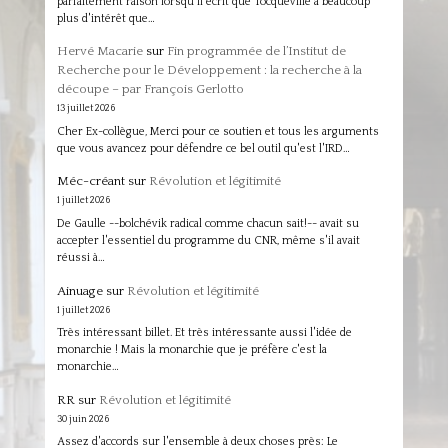
parfaitement raison lorsqu'il écrit que Tocqueville a beaucoup
plus d'intérêt que…
Hervé Macarie
sur
Fin programmée de l’Institut de
Recherche pour le Développement : la recherche à la
découpe – par François Gerlotto
13 juillet 2026
Cher Ex-collègue, Merci pour ce soutien et tous les arguments
que vous avancez pour défendre ce bel outil qu'est l'IRD…
Méc-créant
sur
Révolution et légitimité
1 juillet 2026
De Gaulle --bolchévik radical comme chacun sait!-- avait su
accepter l'essentiel du programme du CNR, même s'il avait
réussi à…
Ainuage
sur
Révolution et légitimité
1 juillet 2026
Très intéressant billet. Et très intéressante aussi l'idée de
monarchie ! Mais la monarchie que je préfère c'est la
monarchie…
RR
sur
Révolution et légitimité
30 juin 2026
Assez d'accords sur l'ensemble à deux choses près: Le