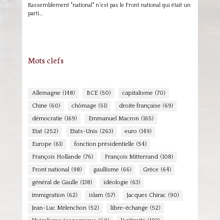
Rassemblement "national" n'est pas le Front national qui était un
parti…
Mots clefs
Allemagne
(148)
BCE
(50)
capitalisme
(70)
Chine
(60)
chômage
(51)
droite française
(69)
démocratie
(169)
Emmanuel Macron
(165)
Etat
(252)
Etats-Unis
(263)
euro
(149)
Europe
(61)
fonction présidentielle
(54)
François Hollande
(76)
François Mitterrand
(108)
Front national
(98)
gaullisme
(66)
Grèce
(64)
général de Gaulle
(138)
idéologie
(63)
immigration
(62)
islam
(57)
Jacques Chirac
(90)
Jean-Luc Mélenchon
(52)
libre-échange
(52)