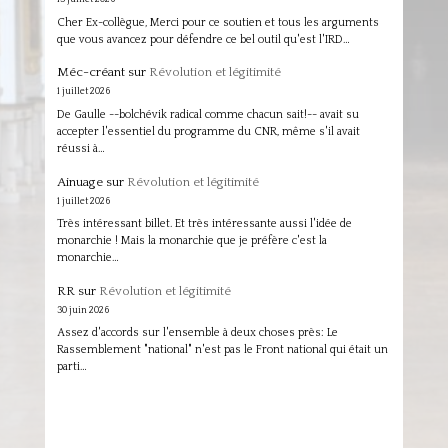
Cher Ex-collègue, Merci pour ce soutien et tous les arguments
que vous avancez pour défendre ce bel outil qu'est l'IRD…
Méc-créant
sur
Révolution et légitimité
1 juillet 2026
De Gaulle --bolchévik radical comme chacun sait!-- avait su
accepter l'essentiel du programme du CNR, même s'il avait
réussi à…
Ainuage
sur
Révolution et légitimité
1 juillet 2026
Très intéressant billet. Et très intéressante aussi l'idée de
monarchie ! Mais la monarchie que je préfère c'est la
monarchie…
RR
sur
Révolution et légitimité
30 juin 2026
Assez d'accords sur l'ensemble à deux choses près: Le
Rassemblement "national" n'est pas le Front national qui était un
parti…