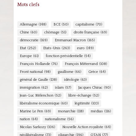
Mots clefs
Allemagne
(148)
BCE
(50)
capitalisme
(70)
Chine
(60)
chômage
(51)
droite française
(69)
démocratie
(169)
Emmanuel Macron
(165)
Etat
(252)
Etats-Unis
(263)
euro
(149)
Europe
(61)
fonction présidentielle
(54)
François Hollande
(76)
François Mitterrand
(108)
Front national
(98)
gaullisme
(66)
Grèce
(64)
général de Gaulle
(138)
idéologie
(63)
immigration
(62)
islam
(57)
Jacques Chirac
(90)
Jean-Luc Mélenchon
(52)
libre-échange
(52)
libéralisme économique
(60)
légitimité
(103)
Marine Le Pen
(69)
monarchie
(118)
médias
(116)
nation
(64)
nationalisme
(56)
Nicolas Sarkozy
(106)
Nouvelle Action royaliste
(64)
néolibéralisme
(73)
oligarchie
(196)
OTAN
(77)