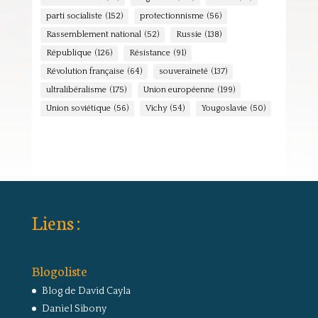
parti socialiste
(152)
protectionnisme
(56)
Rassemblement national
(52)
Russie
(138)
République
(126)
Résistance
(91)
Révolution française
(64)
souveraineté
(137)
ultralibéralisme
(175)
Union européenne
(199)
Union soviétique
(56)
Vichy
(54)
Yougoslavie
(50)
Liens :
Blogoliste
Blog de David Cayla
Daniel Sibony