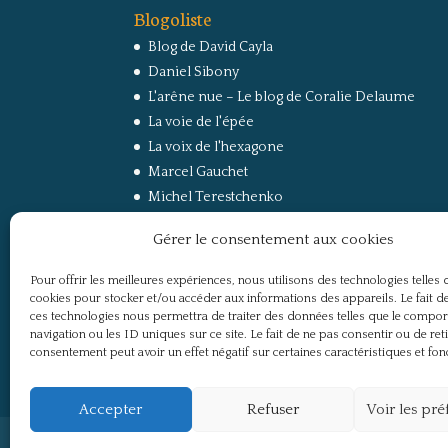
Blogoliste
Blog de David Cayla
Daniel Sibony
L'arêne nue – Le blog de Coralie Delaume
La voie de l'épée
La voix de l'hexagone
Marcel Gauchet
Michel Terestchenko
Paul Jorion
Gérer le consentement aux cookies
RussEurope – Le Carnet de Jacques Sapir sur la
Russie et l’Europe
Pour offrir les meilleures expériences, nous utilisons des technologies telles 
Secret Défense
cookies pour stocker et/ou accéder aux informations des appareils. Le fait de
Un regard sur la Russie
ces technologies nous permettra de traiter des données telles que le compo
navigation ou les ID uniques sur ce site. Le fait de ne pas consentir ou de ret
consentement peut avoir un effet négatif sur certaines caractéristiques et fon
Accepter
Refuser
Voir les pr
Politique de confidentialité
Mentions légale