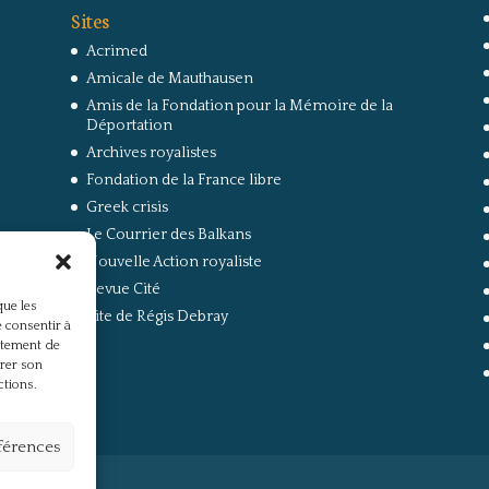
Sites
Acrimed
Amicale de Mauthausen
Amis de la Fondation pour la Mémoire de la
Déportation
Archives royalistes
Fondation de la France libre
Greek crisis
Le Courrier des Balkans
Nouvelle Action royaliste
Revue Cité
que les
Site de Régis Debray
 consentir à
rtement de
irer son
ctions.
éférences
s