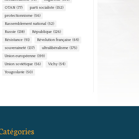
OTAN
(77)
parti socialiste
(152)
protectionnisme
(56)
Rassemblement national
(52)
Russie
(138)
République
(126)
Résistance
(91)
Révolution française
(64)
souveraineté
(137)
ultralibéralisme
(175)
Union européenne
(199)
Union soviétique
(56)
Vichy
(54)
Yougoslavie
(50)
Catégories