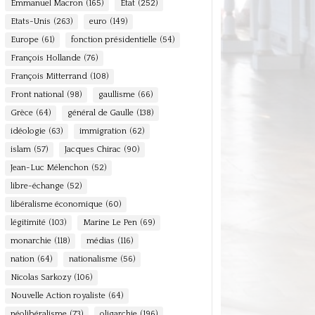
Emmanuel Macron
(165)
Etat
(252)
Etats-Unis
(263)
euro
(149)
Europe
(61)
fonction présidentielle
(54)
François Hollande
(76)
François Mitterrand
(108)
Front national
(98)
gaullisme
(66)
Grèce
(64)
général de Gaulle
(138)
idéologie
(63)
immigration
(62)
islam
(57)
Jacques Chirac
(90)
Jean-Luc Mélenchon
(52)
libre-échange
(52)
libéralisme économique
(60)
légitimité
(103)
Marine Le Pen
(69)
monarchie
(118)
médias
(116)
nation
(64)
nationalisme
(56)
Nicolas Sarkozy
(106)
Nouvelle Action royaliste
(64)
néolibéralisme
(73)
oligarchie
(196)