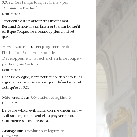
RR
sur
Les temps tocquevilliens – par
Dominique Decherf
17 juillet 2026
Tocqueville est un auteur très intéressant.
Bertrand Renouvin a parfaitement raison lorsqu'il
écrit que Tocqueville a beaucoup plus d'intérêt
que…
Hervé Macarie
sur
Fin programmée de
l’Institut de Recherche pour le
Développement : la recherche à la découpe –
par François Gerlotto
13 juillet 2026
Cher Ex-collègue, Merci pour ce soutien et tous les
arguments que vous avancez pour défendre ce bel
outil qu'est l'IRD…
Méc-créant
sur
Révolution et légitimité
1 juillet 2026
De Gaulle --bolchévik radical comme chacun sait!--
avait su accepter l'essentiel du programme du
CNR, même s'il avait réussi à…
Ainuage
sur
Révolution et légitimité
1 juillet 2026