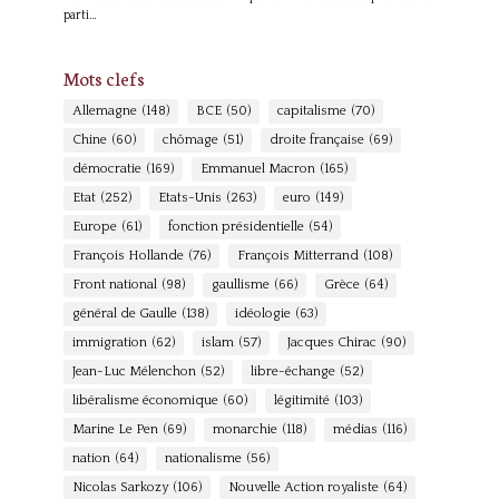
parti…
Mots clefs
Allemagne
(148)
BCE
(50)
capitalisme
(70)
Chine
(60)
chômage
(51)
droite française
(69)
démocratie
(169)
Emmanuel Macron
(165)
Etat
(252)
Etats-Unis
(263)
euro
(149)
Europe
(61)
fonction présidentielle
(54)
François Hollande
(76)
François Mitterrand
(108)
Front national
(98)
gaullisme
(66)
Grèce
(64)
général de Gaulle
(138)
idéologie
(63)
immigration
(62)
islam
(57)
Jacques Chirac
(90)
Jean-Luc Mélenchon
(52)
libre-échange
(52)
libéralisme économique
(60)
légitimité
(103)
Marine Le Pen
(69)
monarchie
(118)
médias
(116)
nation
(64)
nationalisme
(56)
Nicolas Sarkozy
(106)
Nouvelle Action royaliste
(64)