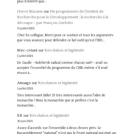
plus d'intérêt que…
Hervé Macarie
sur
Fin programmée de l’Institut de
Recherche pour le Développement : la recherche à la
découpe – par François Gerlotto
13 juillet 2026
Cher Ex-collègue, Merci pour ce soutien et tous les arguments
que vous avancez pour défendre ce bel outil qu'est l'IRD…
Méc-créant
sur
Révolution et légitimité
1 juillet 2026
De Gaulle --bolchévik radical comme chacun sait!-- avait su
accepter l'essentiel du programme du CNR, même s'il avait
réussi à…
Ainuage
sur
Révolution et légitimité
1 juillet 2026
Très intéressant billet. Et très intéressante aussi l'idée de
monarchie ! Mais la monarchie que je préfère c'est la
monarchie…
RR
sur
Révolution et légitimité
30 juin 2026
Assez d'accords sur l'ensemble à deux choses près: Le
Rassemblement "national" n'est pas le Front national qui était un