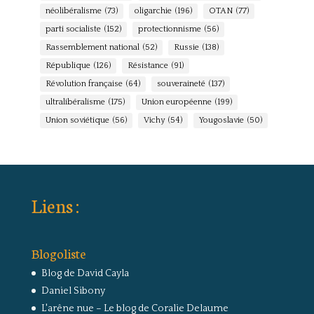
néolibéralisme
(73)
oligarchie
(196)
OTAN
(77)
parti socialiste
(152)
protectionnisme
(56)
Rassemblement national
(52)
Russie
(138)
République
(126)
Résistance
(91)
Révolution française
(64)
souveraineté
(137)
ultralibéralisme
(175)
Union européenne
(199)
Union soviétique
(56)
Vichy
(54)
Yougoslavie
(50)
Liens :
Blogoliste
Blog de David Cayla
Daniel Sibony
L'arêne nue – Le blog de Coralie Delaume