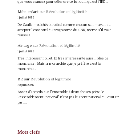
que vous avancez pour défendre ce bel outil qu'est l'IRD…
Méc-créant
sur
Révolution et légitimité
1 juillet 2026
De Gaulle --bolchévik radical comme chacun sait!-- avait su
accepter l'essentiel du programme du CNR, même s'il avait
réussi à…
Ainuage
sur
Révolution et légitimité
1 juillet 2026
Très intéressant billet. Et très intéressante aussi l'idée de
monarchie ! Mais la monarchie que je préfère c'est la
monarchie…
RR
sur
Révolution et légitimité
30 juin 2026
Assez d'accords sur l'ensemble à deux choses près: Le
Rassemblement "national" n'est pas le Front national qui était un
parti…
Mots clefs