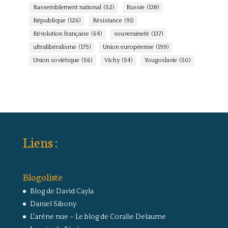
Rassemblement national
(52)
Russie
(138)
République
(126)
Résistance
(91)
Révolution française
(64)
souveraineté
(137)
ultralibéralisme
(175)
Union européenne
(199)
Union soviétique
(56)
Vichy
(54)
Yougoslavie
(50)
Liens :
Blogoliste
Blog de David Cayla
Daniel Sibony
L'arêne nue – Le blog de Coralie Delaume