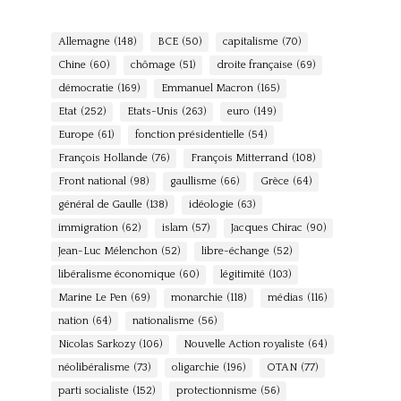
Allemagne
(148)
BCE
(50)
capitalisme
(70)
Chine
(60)
chômage
(51)
droite française
(69)
démocratie
(169)
Emmanuel Macron
(165)
Etat
(252)
Etats-Unis
(263)
euro
(149)
Europe
(61)
fonction présidentielle
(54)
François Hollande
(76)
François Mitterrand
(108)
Front national
(98)
gaullisme
(66)
Grèce
(64)
général de Gaulle
(138)
idéologie
(63)
immigration
(62)
islam
(57)
Jacques Chirac
(90)
Jean-Luc Mélenchon
(52)
libre-échange
(52)
libéralisme économique
(60)
légitimité
(103)
Marine Le Pen
(69)
monarchie
(118)
médias
(116)
nation
(64)
nationalisme
(56)
Nicolas Sarkozy
(106)
Nouvelle Action royaliste
(64)
néolibéralisme
(73)
oligarchie
(196)
OTAN
(77)
parti socialiste
(152)
protectionnisme
(56)