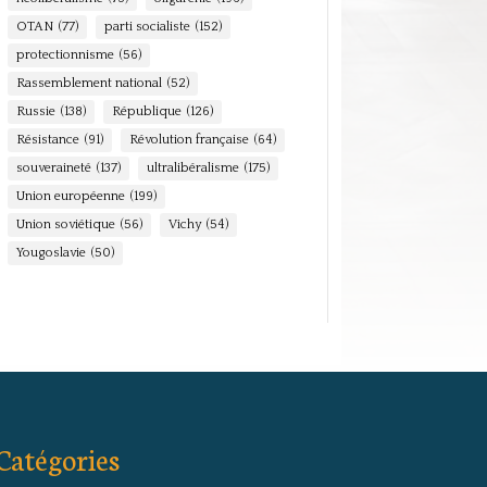
OTAN
(77)
parti socialiste
(152)
protectionnisme
(56)
Rassemblement national
(52)
Russie
(138)
République
(126)
Résistance
(91)
Révolution française
(64)
souveraineté
(137)
ultralibéralisme
(175)
Union européenne
(199)
Union soviétique
(56)
Vichy
(54)
Yougoslavie
(50)
Catégories