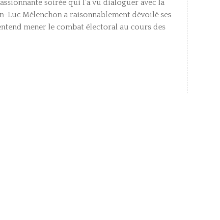
ssionnante soirée qui l’a vu dialoguer avec la
an-Luc Mélenchon a raisonnablement dévoilé ses
 entend mener le combat électoral au cours des