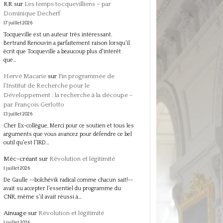
RR
sur
Les temps tocquevilliens – par
Dominique Decherf
17 juillet 2026
Tocqueville est un auteur très intéressant.
Bertrand Renouvin a parfaitement raison lorsqu'il
écrit que Tocqueville a beaucoup plus d'intérêt
que…
Hervé Macarie
sur
Fin programmée de
l’Institut de Recherche pour le
Développement : la recherche à la découpe –
par François Gerlotto
13 juillet 2026
Cher Ex-collègue, Merci pour ce soutien et tous les
arguments que vous avancez pour défendre ce bel
outil qu'est l'IRD…
Méc-créant
sur
Révolution et légitimité
1 juillet 2026
De Gaulle --bolchévik radical comme chacun sait!--
avait su accepter l'essentiel du programme du
CNR, même s'il avait réussi à…
Ainuage
sur
Révolution et légitimité
1 juillet 2026