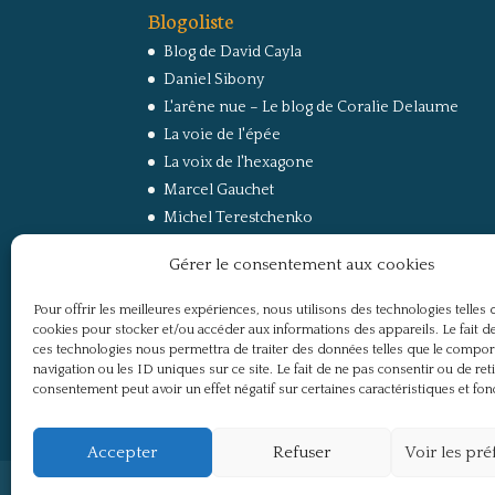
Blogoliste
Blog de David Cayla
Daniel Sibony
L'arêne nue – Le blog de Coralie Delaume
La voie de l'épée
La voix de l'hexagone
Marcel Gauchet
Michel Terestchenko
Paul Jorion
Gérer le consentement aux cookies
RussEurope – Le Carnet de Jacques Sapir sur la
Russie et l’Europe
Pour offrir les meilleures expériences, nous utilisons des technologies telles 
Secret Défense
cookies pour stocker et/ou accéder aux informations des appareils. Le fait de
Un regard sur la Russie
ces technologies nous permettra de traiter des données telles que le compo
navigation ou les ID uniques sur ce site. Le fait de ne pas consentir ou de ret
consentement peut avoir un effet négatif sur certaines caractéristiques et fon
Accepter
Refuser
Voir les pr
Politique de confidentialité
Mentions légale