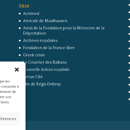
Sites
Acrimed
Amicale de Mauthausen
Amis de la Fondation pour la Mémoire de la
Déportation
Archives royalistes
Fondation de la France libre
Greek crisis
Le Courrier des Balkans
Nouvelle Action royaliste
Revue Cité
que les
Site de Régis Debray
 consentir à
rtement de
irer son
ctions.
éférences
s