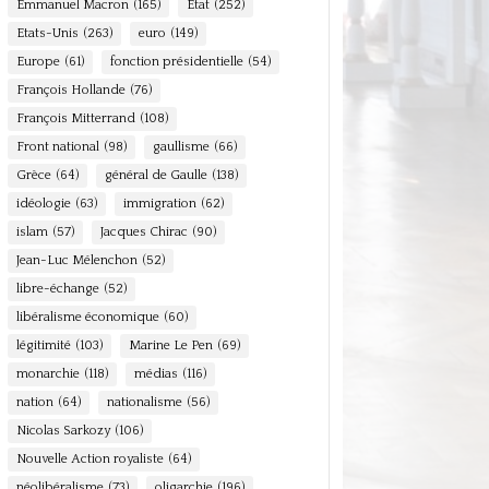
Emmanuel Macron
(165)
Etat
(252)
Etats-Unis
(263)
euro
(149)
Europe
(61)
fonction présidentielle
(54)
François Hollande
(76)
François Mitterrand
(108)
Front national
(98)
gaullisme
(66)
Grèce
(64)
général de Gaulle
(138)
idéologie
(63)
immigration
(62)
islam
(57)
Jacques Chirac
(90)
Jean-Luc Mélenchon
(52)
libre-échange
(52)
libéralisme économique
(60)
légitimité
(103)
Marine Le Pen
(69)
monarchie
(118)
médias
(116)
nation
(64)
nationalisme
(56)
Nicolas Sarkozy
(106)
Nouvelle Action royaliste
(64)
néolibéralisme
(73)
oligarchie
(196)