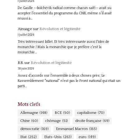
1 juillet 2026
De Gaulle --bolchévik radical comme chacun sait!-- avait su
accepter l'essentiel du programme du CNR, même s'il avait
réussi à…
Ainuage
sur
Révolution et légitimité
1 juillet 2026
Très intéressant billet. Et très intéressante aussi l'idée de
monarchie ! Mais la monarchie que je préfère c'est la
monarchie…
RR
sur
Révolution et légitimité
30 juin 2026
Assez d'accords sur l'ensemble à deux choses près: Le
Rassemblement "national" n'est pas le Front national qui était un
parti…
Mots clefs
Allemagne
(148)
BCE
(50)
capitalisme
(70)
Chine
(60)
chômage
(51)
droite française
(69)
démocratie
(169)
Emmanuel Macron
(165)
Etat
(252)
Etats-Unis
(263)
euro
(149)