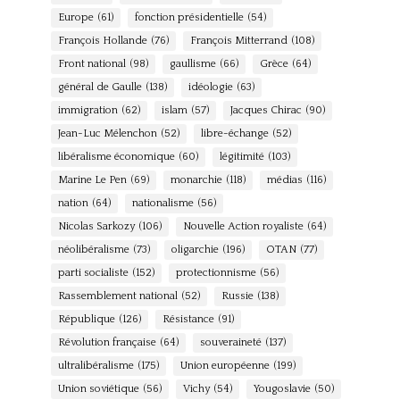
Europe
(61)
fonction présidentielle
(54)
François Hollande
(76)
François Mitterrand
(108)
Front national
(98)
gaullisme
(66)
Grèce
(64)
général de Gaulle
(138)
idéologie
(63)
immigration
(62)
islam
(57)
Jacques Chirac
(90)
Jean-Luc Mélenchon
(52)
libre-échange
(52)
libéralisme économique
(60)
légitimité
(103)
Marine Le Pen
(69)
monarchie
(118)
médias
(116)
nation
(64)
nationalisme
(56)
Nicolas Sarkozy
(106)
Nouvelle Action royaliste
(64)
néolibéralisme
(73)
oligarchie
(196)
OTAN
(77)
parti socialiste
(152)
protectionnisme
(56)
Rassemblement national
(52)
Russie
(138)
République
(126)
Résistance
(91)
Révolution française
(64)
souveraineté
(137)
ultralibéralisme
(175)
Union européenne
(199)
Union soviétique
(56)
Vichy
(54)
Yougoslavie
(50)