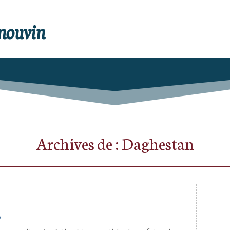
enouvin
Archives de : Daghestan
s