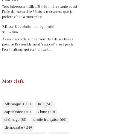
Très intéressant billet. Et très intéressante aussi
l'idée de monarchie ! Mais la monarchie que je
préfère c'est la monarchie…
RR
sur
Révolution et légitimité
30 juin 2026
Assez d'accords sur l'ensemble à deux choses
près: Le Rassemblement "national" n'est pas le
Front national qui était un parti…
Mots clefs
Allemagne
(148)
BCE
(50)
capitalisme
(70)
Chine
(60)
chômage
(51)
droite française
(69)
démocratie
(169)