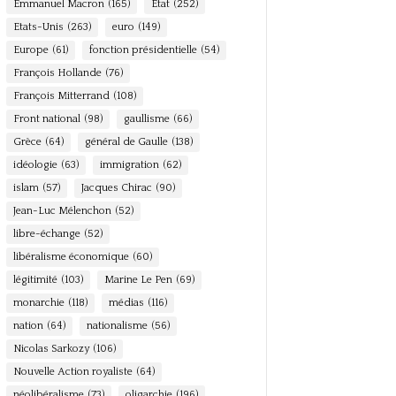
Emmanuel Macron
(165)
Etat
(252)
Etats-Unis
(263)
euro
(149)
Europe
(61)
fonction présidentielle
(54)
François Hollande
(76)
François Mitterrand
(108)
Front national
(98)
gaullisme
(66)
Grèce
(64)
général de Gaulle
(138)
idéologie
(63)
immigration
(62)
islam
(57)
Jacques Chirac
(90)
Jean-Luc Mélenchon
(52)
libre-échange
(52)
libéralisme économique
(60)
légitimité
(103)
Marine Le Pen
(69)
monarchie
(118)
médias
(116)
nation
(64)
nationalisme
(56)
Nicolas Sarkozy
(106)
Nouvelle Action royaliste
(64)
néolibéralisme
(73)
oligarchie
(196)