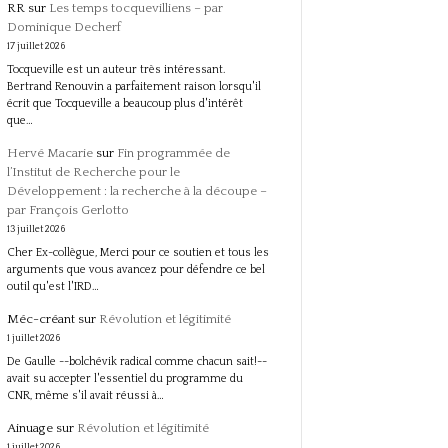
RR
sur
Les temps tocquevilliens – par
Dominique Decherf
17 juillet 2026
Tocqueville est un auteur très intéressant.
Bertrand Renouvin a parfaitement raison lorsqu'il
écrit que Tocqueville a beaucoup plus d'intérêt
que…
Hervé Macarie
sur
Fin programmée de
l’Institut de Recherche pour le
Développement : la recherche à la découpe –
par François Gerlotto
13 juillet 2026
Cher Ex-collègue, Merci pour ce soutien et tous les
arguments que vous avancez pour défendre ce bel
outil qu'est l'IRD…
Méc-créant
sur
Révolution et légitimité
1 juillet 2026
De Gaulle --bolchévik radical comme chacun sait!--
avait su accepter l'essentiel du programme du
CNR, même s'il avait réussi à…
Ainuage
sur
Révolution et légitimité
1 juillet 2026