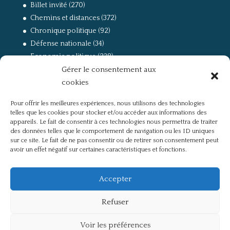
Billet invité
(270)
Chemins et distances
(372)
Chronique politique
(92)
Défense nationale
(34)
Economie politique
(238)
Gérer le consentement aux
Entretien
(168)
cookies
La guerre, la Résistance et la Déportation
(162)
la lutte des classes
(281)
Pour offrir les meilleures expériences, nous utilisons des technologies
Non classé
(42)
telles que les cookies pour stocker et/ou accéder aux informations des
Partis politiques, intelligentsia, médias
(750)
appareils. Le fait de consentir à ces technologies nous permettra de traiter
des données telles que le comportement de navigation ou les ID uniques
Présentation
(4)
sur ce site. Le fait de ne pas consentir ou de retirer son consentement peut
Références
(57)
avoir un effet négatif sur certaines caractéristiques et fonctions.
Res Publica
(649)
Union européenne
(238)
Accepter
Refuser
Voir les préférences