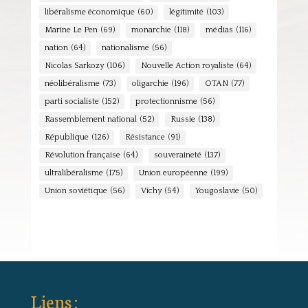
libéralisme économique
(60)
légitimité
(103)
Marine Le Pen
(69)
monarchie
(118)
médias
(116)
nation
(64)
nationalisme
(56)
Nicolas Sarkozy
(106)
Nouvelle Action royaliste
(64)
néolibéralisme
(73)
oligarchie
(196)
OTAN
(77)
parti socialiste
(152)
protectionnisme
(56)
Rassemblement national
(52)
Russie
(138)
République
(126)
Résistance
(91)
Révolution française
(64)
souveraineté
(137)
ultralibéralisme
(175)
Union européenne
(199)
Union soviétique
(56)
Vichy
(54)
Yougoslavie
(50)
Liens :