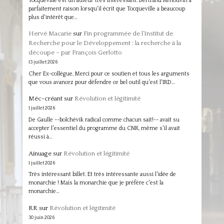
Tocqueville est un auteur très intéressant. Bertrand Renouvin a
parfaitement raison lorsqu'il écrit que Tocqueville a beaucoup
plus d'intérêt que…
Hervé Macarie
sur
Fin programmée de l’Institut de
Recherche pour le Développement : la recherche à la
découpe – par François Gerlotto
13 juillet 2026
Cher Ex-collègue, Merci pour ce soutien et tous les arguments
que vous avancez pour défendre ce bel outil qu'est l'IRD…
Méc-créant
sur
Révolution et légitimité
1 juillet 2026
De Gaulle --bolchévik radical comme chacun sait!-- avait su
accepter l'essentiel du programme du CNR, même s'il avait
réussi à…
Ainuage
sur
Révolution et légitimité
1 juillet 2026
Très intéressant billet. Et très intéressante aussi l'idée de
monarchie ! Mais la monarchie que je préfère c'est la
monarchie…
RR
sur
Révolution et légitimité
30 juin 2026