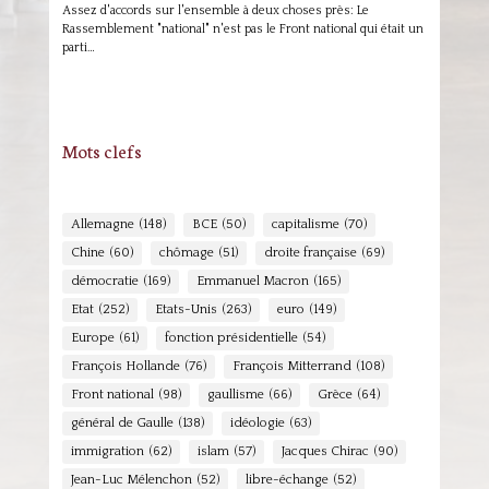
Assez d'accords sur l'ensemble à deux choses près: Le
Rassemblement "national" n'est pas le Front national qui était un
parti…
Mots clefs
Allemagne
(148)
BCE
(50)
capitalisme
(70)
Chine
(60)
chômage
(51)
droite française
(69)
démocratie
(169)
Emmanuel Macron
(165)
Etat
(252)
Etats-Unis
(263)
euro
(149)
Europe
(61)
fonction présidentielle
(54)
François Hollande
(76)
François Mitterrand
(108)
Front national
(98)
gaullisme
(66)
Grèce
(64)
général de Gaulle
(138)
idéologie
(63)
immigration
(62)
islam
(57)
Jacques Chirac
(90)
Jean-Luc Mélenchon
(52)
libre-échange
(52)