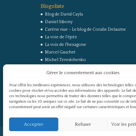
Blogoliste
Blog de David Cayla
Daniel Sibony
L'arêne nue – Le blog de Coralie Delaume
La voie de l'épée
La voix de l'hexagone
Marcel Gauchet
Michel Terestchenko
Paul Jorion
Gérer le consentement aux cookies
RussEurope – Le Carnet de Jacques Sapir sur la
Russie et l’Europe
Pour offrir les meilleures expériences, nous utilisons des technologies telles 
Secret Défense
cookies pour stocker et/ou accéder aux informations des appareils. Le fait de
Un regard sur la Russie
ces technologies nous permettra de traiter des données telles que le compo
navigation ou les ID uniques sur ce site. Le fait de ne pas consentir ou de ret
consentement peut avoir un effet négatif sur certaines caractéristiques et fon
Accepter
Refuser
Voir les pr
Politique de confidentialité
Mentions légale