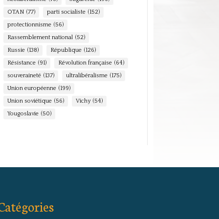
OTAN
(77)
parti socialiste
(152)
protectionnisme
(56)
Rassemblement national
(52)
Russie
(138)
République
(126)
Résistance
(91)
Révolution française
(64)
souveraineté
(137)
ultralibéralisme
(175)
Union européenne
(199)
Union soviétique
(56)
Vichy
(54)
Yougoslavie
(50)
Catégories