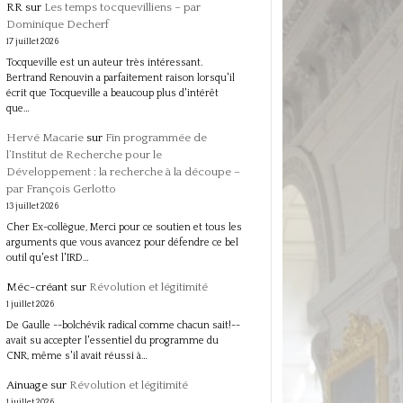
RR
sur
Les temps tocquevilliens – par
Dominique Decherf
17 juillet 2026
Tocqueville est un auteur très intéressant.
Bertrand Renouvin a parfaitement raison lorsqu'il
écrit que Tocqueville a beaucoup plus d'intérêt
que…
Hervé Macarie
sur
Fin programmée de
l’Institut de Recherche pour le
Développement : la recherche à la découpe –
par François Gerlotto
13 juillet 2026
Cher Ex-collègue, Merci pour ce soutien et tous les
arguments que vous avancez pour défendre ce bel
outil qu'est l'IRD…
Méc-créant
sur
Révolution et légitimité
1 juillet 2026
De Gaulle --bolchévik radical comme chacun sait!--
avait su accepter l'essentiel du programme du
CNR, même s'il avait réussi à…
Ainuage
sur
Révolution et légitimité
1 juillet 2026