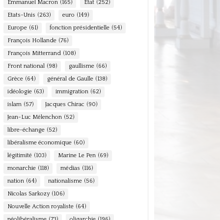
Emmanuel Macron
(165)
Etat
(252)
Etats-Unis
(263)
euro
(149)
Europe
(61)
fonction présidentielle
(54)
François Hollande
(76)
François Mitterrand
(108)
Front national
(98)
gaullisme
(66)
Grèce
(64)
général de Gaulle
(138)
idéologie
(63)
immigration
(62)
islam
(57)
Jacques Chirac
(90)
Jean-Luc Mélenchon
(52)
libre-échange
(52)
libéralisme économique
(60)
légitimité
(103)
Marine Le Pen
(69)
monarchie
(118)
médias
(116)
nation
(64)
nationalisme
(56)
Nicolas Sarkozy
(106)
Nouvelle Action royaliste
(64)
néolibéralisme
(73)
oligarchie
(196)