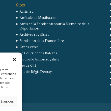
Sites
Acrimed
Amicale de Mauthausen
Amis de la Fondation pour la Mémoire de la
Déportation
Archives royalistes
Fondation de la France libre
Greek crisis
Le Courrier des Balkans
Nouvelle Action royaliste
Revue Cité
que les
Site de Régis Debray
 consentir à
rtement de
irer son
ctions.
éférences
s