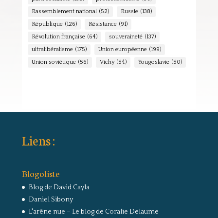
Rassemblement national
(52)
Russie
(138)
République
(126)
Résistance
(91)
Révolution française
(64)
souveraineté
(137)
ultralibéralisme
(175)
Union européenne
(199)
Union soviétique
(56)
Vichy
(54)
Yougoslavie
(50)
Liens :
Blogoliste
Blog de David Cayla
Daniel Sibony
L'arêne nue – Le blog de Coralie Delaume