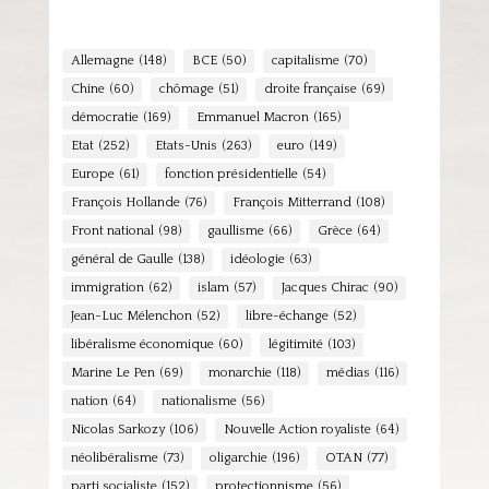
Allemagne
(148)
BCE
(50)
capitalisme
(70)
Chine
(60)
chômage
(51)
droite française
(69)
démocratie
(169)
Emmanuel Macron
(165)
Etat
(252)
Etats-Unis
(263)
euro
(149)
Europe
(61)
fonction présidentielle
(54)
François Hollande
(76)
François Mitterrand
(108)
Front national
(98)
gaullisme
(66)
Grèce
(64)
général de Gaulle
(138)
idéologie
(63)
immigration
(62)
islam
(57)
Jacques Chirac
(90)
Jean-Luc Mélenchon
(52)
libre-échange
(52)
libéralisme économique
(60)
légitimité
(103)
Marine Le Pen
(69)
monarchie
(118)
médias
(116)
nation
(64)
nationalisme
(56)
Nicolas Sarkozy
(106)
Nouvelle Action royaliste
(64)
néolibéralisme
(73)
oligarchie
(196)
OTAN
(77)
parti socialiste
(152)
protectionnisme
(56)