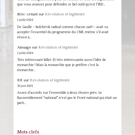
que vous avancez pour défendre ce bel outil qu'est l'IRD…
Méc-créant
sur
Révolution et légitimité
1 juillet 2026
De Gaulle --bolchévik radical comme chacun sait!-- avait su
accepter l'essentiel du programme du CNR, même s'il avait
réussi à…
Ainuage
sur
Révolution et légitimité
1 juillet 2026
Très intéressant billet. Et très intéressante aussi l'idée de
monarchie ! Mais la monarchie que je préfère c'est la
monarchie…
RR
sur
Révolution et légitimité
30 juin 2026
Assez d'accords sur l'ensemble à deux choses près: Le
Rassemblement "national" n'est pas le Front national qui était un
parti…
Mots clefs