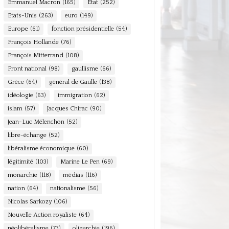
Emmanuel Macron
(165)
Etat
(252)
Etats-Unis
(263)
euro
(149)
Europe
(61)
fonction présidentielle
(54)
François Hollande
(76)
François Mitterrand
(108)
Front national
(98)
gaullisme
(66)
Grèce
(64)
général de Gaulle
(138)
idéologie
(63)
immigration
(62)
islam
(57)
Jacques Chirac
(90)
Jean-Luc Mélenchon
(52)
libre-échange
(52)
libéralisme économique
(60)
légitimité
(103)
Marine Le Pen
(69)
monarchie
(118)
médias
(116)
nation
(64)
nationalisme
(56)
Nicolas Sarkozy
(106)
Nouvelle Action royaliste
(64)
néolibéralisme
(73)
oligarchie
(196)