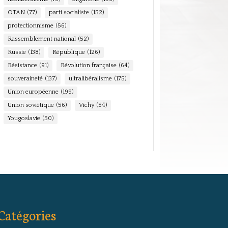
OTAN
(77)
parti socialiste
(152)
protectionnisme
(56)
Rassemblement national
(52)
Russie
(138)
République
(126)
Résistance
(91)
Révolution française
(64)
souveraineté
(137)
ultralibéralisme
(175)
Union européenne
(199)
Union soviétique
(56)
Vichy
(54)
Yougoslavie
(50)
Catégories