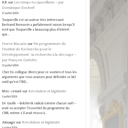
RR
sur
Les temps tocquevilliens – par
Dominique Decherf
17 juillet 2026
Tocqueville est un auteur très intéressant.
Bertrand Renouvin a parfaitement raison lorsqu'il
écrit que Tocqueville a beaucoup plus d'intérêt
que…
Hervé Macarie
sur
Fin programmée de
l’Institut de Recherche pour le
Développement : la recherche à la découpe –
par François Gerlotto
13 juillet 2026
Cher Ex-collègue, Merci pour ce soutien et tous les
arguments que vous avancez pour défendre ce bel
outil qu'est l'IRD…
Méc-créant
sur
Révolution et légitimité
1 juillet 2026
De Gaulle --bolchévik radical comme chacun sait!--
avait su accepter l'essentiel du programme du
CNR, même s'il avait réussi à…
Ainuage
sur
Révolution et légitimité
1 juillet 2026