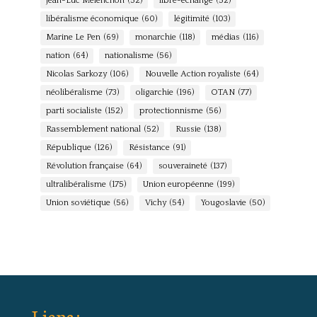
Jean-Luc Mélenchon
(52)
libre-échange
(52)
libéralisme économique
(60)
légitimité
(103)
Marine Le Pen
(69)
monarchie
(118)
médias
(116)
nation
(64)
nationalisme
(56)
Nicolas Sarkozy
(106)
Nouvelle Action royaliste
(64)
néolibéralisme
(73)
oligarchie
(196)
OTAN
(77)
parti socialiste
(152)
protectionnisme
(56)
Rassemblement national
(52)
Russie
(138)
République
(126)
Résistance
(91)
Révolution française
(64)
souveraineté
(137)
ultralibéralisme
(175)
Union européenne
(199)
Union soviétique
(56)
Vichy
(54)
Yougoslavie
(50)
Liens :