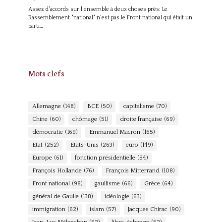
Assez d'accords sur l'ensemble à deux choses près: Le
Rassemblement "national" n'est pas le Front national qui était un
parti…
Mots clefs
Allemagne
(148)
BCE
(50)
capitalisme
(70)
Chine
(60)
chômage
(51)
droite française
(69)
démocratie
(169)
Emmanuel Macron
(165)
Etat
(252)
Etats-Unis
(263)
euro
(149)
Europe
(61)
fonction présidentielle
(54)
François Hollande
(76)
François Mitterrand
(108)
Front national
(98)
gaullisme
(66)
Grèce
(64)
général de Gaulle
(138)
idéologie
(63)
immigration
(62)
islam
(57)
Jacques Chirac
(90)