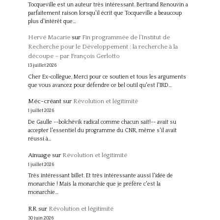
Tocqueville est un auteur très intéressant. Bertrand Renouvin a
parfaitement raison lorsqu'il écrit que Tocqueville a beaucoup
plus d'intérêt que…
Hervé Macarie
sur
Fin programmée de l’Institut de
Recherche pour le Développement : la recherche à la
découpe – par François Gerlotto
13 juillet 2026
Cher Ex-collègue, Merci pour ce soutien et tous les arguments
que vous avancez pour défendre ce bel outil qu'est l'IRD…
Méc-créant
sur
Révolution et légitimité
1 juillet 2026
De Gaulle --bolchévik radical comme chacun sait!-- avait su
accepter l'essentiel du programme du CNR, même s'il avait
réussi à…
Ainuage
sur
Révolution et légitimité
1 juillet 2026
Très intéressant billet. Et très intéressante aussi l'idée de
monarchie ! Mais la monarchie que je préfère c'est la
monarchie…
RR
sur
Révolution et légitimité
30 juin 2026