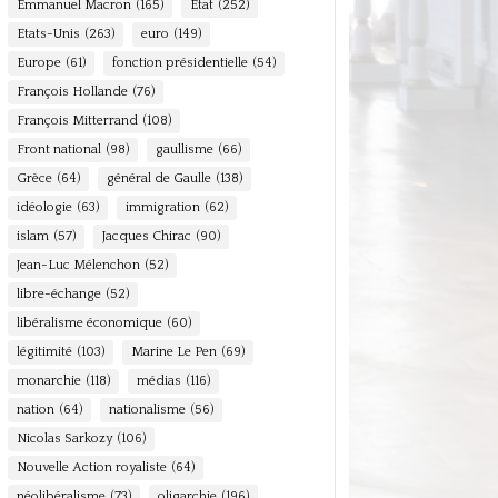
Emmanuel Macron
(165)
Etat
(252)
Etats-Unis
(263)
euro
(149)
Europe
(61)
fonction présidentielle
(54)
François Hollande
(76)
François Mitterrand
(108)
Front national
(98)
gaullisme
(66)
Grèce
(64)
général de Gaulle
(138)
idéologie
(63)
immigration
(62)
islam
(57)
Jacques Chirac
(90)
Jean-Luc Mélenchon
(52)
libre-échange
(52)
libéralisme économique
(60)
légitimité
(103)
Marine Le Pen
(69)
monarchie
(118)
médias
(116)
nation
(64)
nationalisme
(56)
Nicolas Sarkozy
(106)
Nouvelle Action royaliste
(64)
néolibéralisme
(73)
oligarchie
(196)