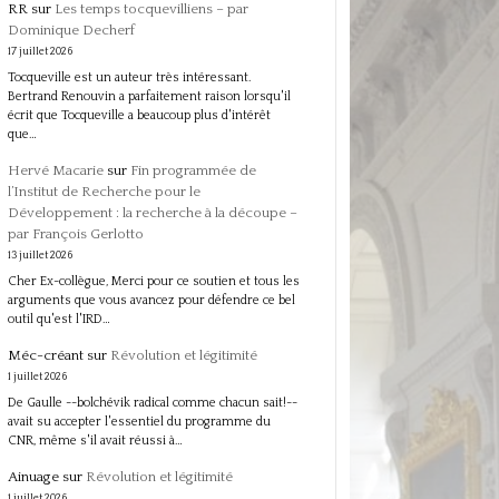
RR
sur
Les temps tocquevilliens – par
Dominique Decherf
17 juillet 2026
Tocqueville est un auteur très intéressant.
Bertrand Renouvin a parfaitement raison lorsqu'il
écrit que Tocqueville a beaucoup plus d'intérêt
que…
Hervé Macarie
sur
Fin programmée de
l’Institut de Recherche pour le
Développement : la recherche à la découpe –
par François Gerlotto
13 juillet 2026
Cher Ex-collègue, Merci pour ce soutien et tous les
arguments que vous avancez pour défendre ce bel
outil qu'est l'IRD…
Méc-créant
sur
Révolution et légitimité
1 juillet 2026
De Gaulle --bolchévik radical comme chacun sait!--
avait su accepter l'essentiel du programme du
CNR, même s'il avait réussi à…
Ainuage
sur
Révolution et légitimité
1 juillet 2026