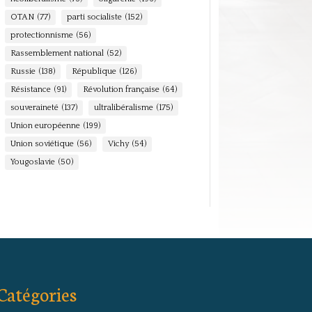
OTAN
(77)
parti socialiste
(152)
protectionnisme
(56)
Rassemblement national
(52)
Russie
(138)
République
(126)
Résistance
(91)
Révolution française
(64)
souveraineté
(137)
ultralibéralisme
(175)
Union européenne
(199)
Union soviétique
(56)
Vichy
(54)
Yougoslavie
(50)
Catégories