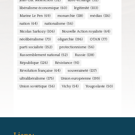
Jean-Luc Mélenchon
(52)
libre-échange
(52)
libéralisme économique
(60)
légitimité
(103)
Marine Le Pen
(69)
monarchie
(118)
médias
(116)
nation
(64)
nationalisme
(56)
Nicolas Sarkozy
(106)
Nouvelle Action royaliste
(64)
néolibéralisme
(73)
oligarchie
(196)
OTAN
(77)
parti socialiste
(152)
protectionnisme
(56)
Rassemblement national
(52)
Russie
(138)
République
(126)
Résistance
(91)
Révolution française
(64)
souveraineté
(137)
ultralibéralisme
(175)
Union européenne
(199)
Union soviétique
(56)
Vichy
(54)
Yougoslavie
(50)
Liens :