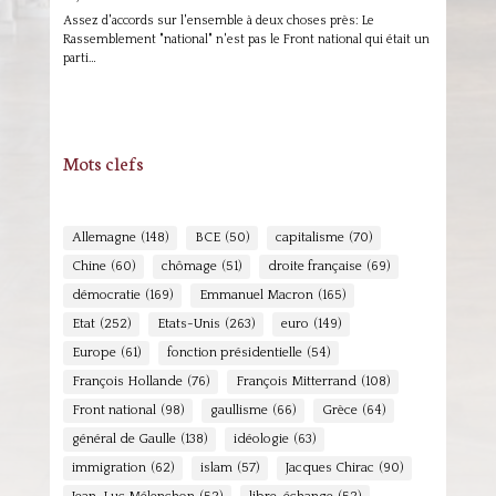
Assez d'accords sur l'ensemble à deux choses près: Le
Rassemblement "national" n'est pas le Front national qui était un
parti…
Mots clefs
Allemagne
(148)
BCE
(50)
capitalisme
(70)
Chine
(60)
chômage
(51)
droite française
(69)
démocratie
(169)
Emmanuel Macron
(165)
Etat
(252)
Etats-Unis
(263)
euro
(149)
Europe
(61)
fonction présidentielle
(54)
François Hollande
(76)
François Mitterrand
(108)
Front national
(98)
gaullisme
(66)
Grèce
(64)
général de Gaulle
(138)
idéologie
(63)
immigration
(62)
islam
(57)
Jacques Chirac
(90)