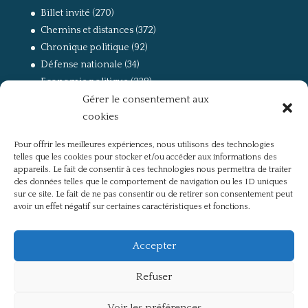
Billet invité
(270)
Chemins et distances
(372)
Chronique politique
(92)
Défense nationale
(34)
Economie politique
(238)
Gérer le consentement aux
Entretien
(168)
cookies
La guerre, la Résistance et la Déportation
(162)
la lutte des classes
(281)
Pour offrir les meilleures expériences, nous utilisons des technologies
Non classé
(42)
telles que les cookies pour stocker et/ou accéder aux informations des
Partis politiques, intelligentsia, médias
(750)
appareils. Le fait de consentir à ces technologies nous permettra de traiter
des données telles que le comportement de navigation ou les ID uniques
Présentation
(4)
sur ce site. Le fait de ne pas consentir ou de retirer son consentement peut
Références
(57)
avoir un effet négatif sur certaines caractéristiques et fonctions.
Res Publica
(649)
Union européenne
(238)
Accepter
Refuser
Voir les préférences