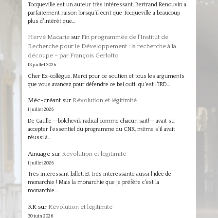
Tocqueville est un auteur très intéressant. Bertrand Renouvin a
parfaitement raison lorsqu'il écrit que Tocqueville a beaucoup
plus d'intérêt que…
Hervé Macarie
sur
Fin programmée de l’Institut de
Recherche pour le Développement : la recherche à la
découpe – par François Gerlotto
13 juillet 2026
Cher Ex-collègue, Merci pour ce soutien et tous les arguments
que vous avancez pour défendre ce bel outil qu'est l'IRD…
Méc-créant
sur
Révolution et légitimité
1 juillet 2026
De Gaulle --bolchévik radical comme chacun sait!-- avait su
accepter l'essentiel du programme du CNR, même s'il avait
réussi à…
Ainuage
sur
Révolution et légitimité
1 juillet 2026
Très intéressant billet. Et très intéressante aussi l'idée de
monarchie ! Mais la monarchie que je préfère c'est la
monarchie…
RR
sur
Révolution et légitimité
30 juin 2026