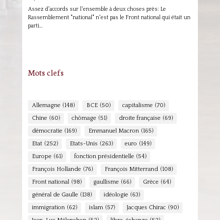
Assez d'accords sur l'ensemble à deux choses près: Le
Rassemblement "national" n'est pas le Front national qui était un
parti…
Mots clefs
Allemagne
(148)
BCE
(50)
capitalisme
(70)
Chine
(60)
chômage
(51)
droite française
(69)
démocratie
(169)
Emmanuel Macron
(165)
Etat
(252)
Etats-Unis
(263)
euro
(149)
Europe
(61)
fonction présidentielle
(54)
François Hollande
(76)
François Mitterrand
(108)
Front national
(98)
gaullisme
(66)
Grèce
(64)
général de Gaulle
(138)
idéologie
(63)
immigration
(62)
islam
(57)
Jacques Chirac
(90)