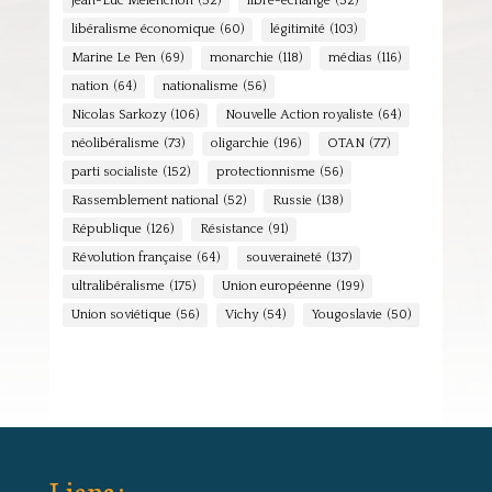
Jean-Luc Mélenchon
(52)
libre-échange
(52)
libéralisme économique
(60)
légitimité
(103)
Marine Le Pen
(69)
monarchie
(118)
médias
(116)
nation
(64)
nationalisme
(56)
Nicolas Sarkozy
(106)
Nouvelle Action royaliste
(64)
néolibéralisme
(73)
oligarchie
(196)
OTAN
(77)
parti socialiste
(152)
protectionnisme
(56)
Rassemblement national
(52)
Russie
(138)
République
(126)
Résistance
(91)
Révolution française
(64)
souveraineté
(137)
ultralibéralisme
(175)
Union européenne
(199)
Union soviétique
(56)
Vichy
(54)
Yougoslavie
(50)
Liens :