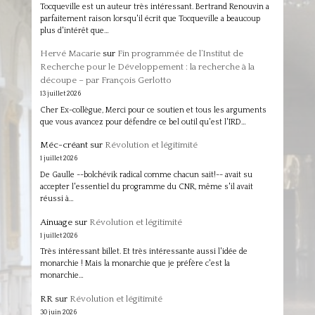
Tocqueville est un auteur très intéressant. Bertrand Renouvin a
parfaitement raison lorsqu'il écrit que Tocqueville a beaucoup
plus d'intérêt que…
Hervé Macarie
sur
Fin programmée de l’Institut de
Recherche pour le Développement : la recherche à la
découpe – par François Gerlotto
13 juillet 2026
Cher Ex-collègue, Merci pour ce soutien et tous les arguments
que vous avancez pour défendre ce bel outil qu'est l'IRD…
Méc-créant
sur
Révolution et légitimité
1 juillet 2026
De Gaulle --bolchévik radical comme chacun sait!-- avait su
accepter l'essentiel du programme du CNR, même s'il avait
réussi à…
Ainuage
sur
Révolution et légitimité
1 juillet 2026
Très intéressant billet. Et très intéressante aussi l'idée de
monarchie ! Mais la monarchie que je préfère c'est la
monarchie…
RR
sur
Révolution et légitimité
30 juin 2026