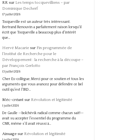
RR
sur
Les temps tocquevilliens – par
Dominique Decherf
17 juillet 2026
Tocqueville est un auteur très intéressant.
Bertrand Renouvin a parfaitement raison lorsqu'il
écrit que Tocqueville a beaucoup plus d'intérêt
que…
Hervé Macarie
sur
Fin programmée de
l’Institut de Recherche pour le
Développement : la recherche à la découpe –
par François Gerlotto
13 juillet 2026
Cher Ex-collègue, Merci pour ce soutien et tous les
arguments que vous avancez pour défendre ce bel
outil qu'est l'IRD…
Méc-créant
sur
Révolution et légitimité
1 juillet 2026
De Gaulle --bolchévik radical comme chacun sait!--
avait su accepter l'essentiel du programme du
CNR, même s'il avait réussi à…
Ainuage
sur
Révolution et légitimité
1 juillet 2026