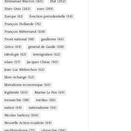
Emmanuel Macron
(165)
Etat
(252)
Etats-Unis
(263)
euro
(149)
Europe
(61)
fonction présidentielle
(54)
François Hollande
(76)
François Mitterrand
(108)
Front national
(98)
gaullisme
(66)
Grèce
(64)
général de Gaulle
(138)
idéologie
(63)
immigration
(62)
islam
(57)
Jacques Chirac
(90)
Jean-Luc Mélenchon
(52)
libre-échange
(52)
libéralisme économique
(60)
légitimité
(103)
Marine Le Pen
(69)
monarchie
(118)
médias
(116)
nation
(64)
nationalisme
(56)
Nicolas Sarkozy
(106)
Nouvelle Action royaliste
(64)
néolibéralisme
(73)
oligarchie
(196)