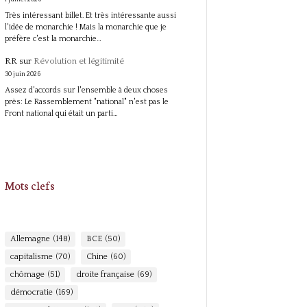
Très intéressant billet. Et très intéressante aussi
l'idée de monarchie ! Mais la monarchie que je
préfère c'est la monarchie…
RR
sur
Révolution et légitimité
30 juin 2026
Assez d'accords sur l'ensemble à deux choses
près: Le Rassemblement "national" n'est pas le
Front national qui était un parti…
Mots clefs
Allemagne
(148)
BCE
(50)
capitalisme
(70)
Chine
(60)
chômage
(51)
droite française
(69)
démocratie
(169)