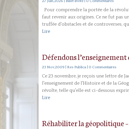
27 Juin,2026
|
Billet invité
| 0 Commentaires
Pour comprendre la portée de la révoluti
faut revenir aux origines. Ce ne fut pas 
truffée d'obstacles et de controverses, qui
Lire
Défendons l’enseignement d
23 Nov,2009
|
Res Publica
| 0 Commentaires
Ce 23 novembre, je reçois une lettre de J
l'enseignement de l'Histoire et de la Géog
révolte, telle qu'elle est ci-dessous expr
Lire
Réhabiliter la géopolitique 