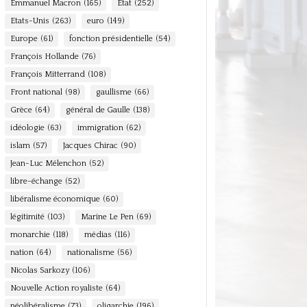
Emmanuel Macron
(165)
Etat
(252)
Etats-Unis
(263)
euro
(149)
Europe
(61)
fonction présidentielle
(54)
François Hollande
(76)
François Mitterrand
(108)
Front national
(98)
gaullisme
(66)
Grèce
(64)
général de Gaulle
(138)
idéologie
(63)
immigration
(62)
islam
(57)
Jacques Chirac
(90)
Jean-Luc Mélenchon
(52)
libre-échange
(52)
libéralisme économique
(60)
légitimité
(103)
Marine Le Pen
(69)
monarchie
(118)
médias
(116)
nation
(64)
nationalisme
(56)
Nicolas Sarkozy
(106)
Nouvelle Action royaliste
(64)
néolibéralisme
(73)
oligarchie
(196)