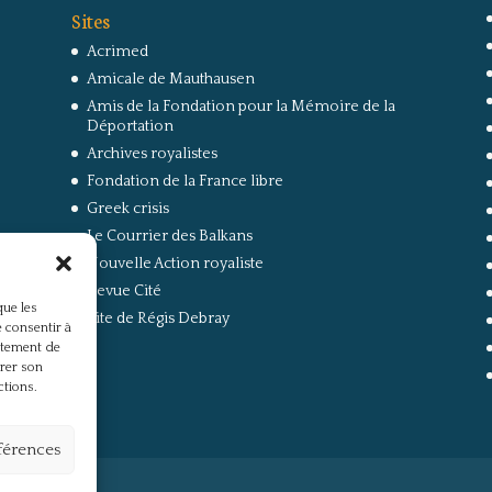
Sites
Acrimed
Amicale de Mauthausen
Amis de la Fondation pour la Mémoire de la
Déportation
Archives royalistes
Fondation de la France libre
Greek crisis
Le Courrier des Balkans
Nouvelle Action royaliste
Revue Cité
que les
Site de Régis Debray
 consentir à
rtement de
irer son
ctions.
éférences
s