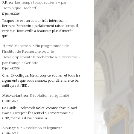
RR
sur
Les temps tocquevilliens – par
Dominique Decherf
17 juillet 2026
Tocqueville est un auteur très intéressant.
Bertrand Renouvin a parfaitement raison lorsqu'il
écrit que Tocqueville a beaucoup plus d'intérêt
que…
Hervé Macarie
sur
Fin programmée de
l’Institut de Recherche pour le
Développement : la recherche à la découpe –
par François Gerlotto
13 juillet 2026
Cher Ex-collègue, Merci pour ce soutien et tous les
arguments que vous avancez pour défendre ce bel
outil qu'est l'IRD…
Méc-créant
sur
Révolution et légitimité
1 juillet 2026
De Gaulle --bolchévik radical comme chacun sait!--
avait su accepter l'essentiel du programme du
CNR, même s'il avait réussi à…
Ainuage
sur
Révolution et légitimité
1 juillet 2026