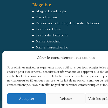
Blogoliste
Blog de David Cayla
Daniel Sibony
L'arêne nue – Le blog de Coralie Delaume
La voie de l'épée
La voix de l'hexagone
Marcel Gauchet
Michel Terestchenko
Paul Jorion
Gérer le consentement aux cookies
RussEurope – Le Carnet de Jacques Sapir sur la
Russie et l’Europe
Pour offrir les meilleures expériences, nous utilisons des technologies telles 
Secret Défense
cookies pour stocker et/ou accéder aux informations des appareils. Le fait de
Un regard sur la Russie
ces technologies nous permettra de traiter des données telles que le compo
navigation ou les ID uniques sur ce site. Le fait de ne pas consentir ou de ret
consentement peut avoir un effet négatif sur certaines caractéristiques et fon
Accepter
Refuser
Voir les pr
Politique de confidentialité
Mentions légale