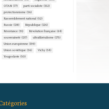
OTAN
(77)
parti socialiste
(152)
protectionnisme
(56)
Rassemblement national
(52)
Russie
(138)
République
(126)
Résistance
(91)
Révolution française
(64)
souveraineté
(137)
ultralibéralisme
(175)
Union européenne
(199)
Union soviétique
(56)
Vichy
(54)
Yougoslavie
(50)
Catégories