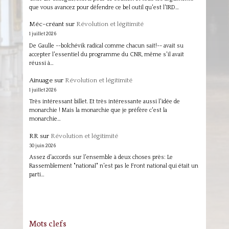
que vous avancez pour défendre ce bel outil qu'est l'IRD…
Méc-créant
sur
Révolution et légitimité
1 juillet 2026
De Gaulle --bolchévik radical comme chacun sait!-- avait su
accepter l'essentiel du programme du CNR, même s'il avait
réussi à…
Ainuage
sur
Révolution et légitimité
1 juillet 2026
Très intéressant billet. Et très intéressante aussi l'idée de
monarchie ! Mais la monarchie que je préfère c'est la
monarchie…
RR
sur
Révolution et légitimité
30 juin 2026
Assez d'accords sur l'ensemble à deux choses près: Le
Rassemblement "national" n'est pas le Front national qui était un
parti…
Mots clefs