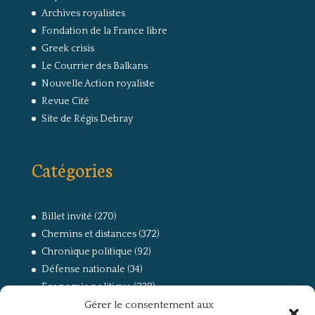
Archives royalistes
Fondation de la France libre
Greek crisis
Le Courrier des Balkans
Nouvelle Action royaliste
Revue Cité
Site de Régis Debray
Catégories
Billet invité
(270)
Chemins et distances
(372)
Chronique politique
(92)
Défense nationale
(34)
Economie politique
(238)
Gérer le consentement aux
Entretien
(168)