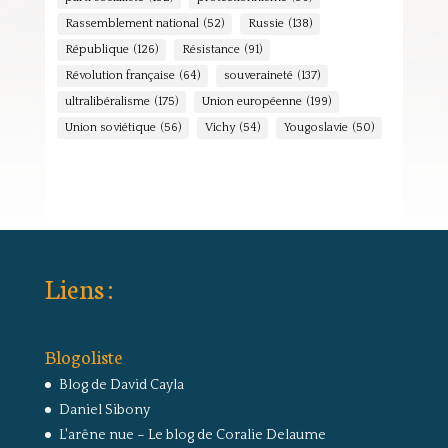
Rassemblement national
(52)
Russie
(138)
République
(126)
Résistance
(91)
Révolution française
(64)
souveraineté
(137)
ultralibéralisme
(175)
Union européenne
(199)
Union soviétique
(56)
Vichy
(54)
Yougoslavie
(50)
Liens :
Blogoliste
Blog de David Cayla
Daniel Sibony
L'arêne nue – Le blog de Coralie Delaume