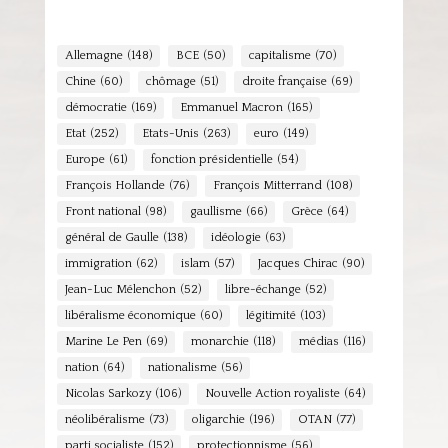
Allemagne
(148)
BCE
(50)
capitalisme
(70)
Chine
(60)
chômage
(51)
droite française
(69)
démocratie
(169)
Emmanuel Macron
(165)
Etat
(252)
Etats-Unis
(263)
euro
(149)
Europe
(61)
fonction présidentielle
(54)
François Hollande
(76)
François Mitterrand
(108)
Front national
(98)
gaullisme
(66)
Grèce
(64)
général de Gaulle
(138)
idéologie
(63)
immigration
(62)
islam
(57)
Jacques Chirac
(90)
Jean-Luc Mélenchon
(52)
libre-échange
(52)
libéralisme économique
(60)
légitimité
(103)
Marine Le Pen
(69)
monarchie
(118)
médias
(116)
nation
(64)
nationalisme
(56)
Nicolas Sarkozy
(106)
Nouvelle Action royaliste
(64)
néolibéralisme
(73)
oligarchie
(196)
OTAN
(77)
parti socialiste
(152)
protectionnisme
(56)