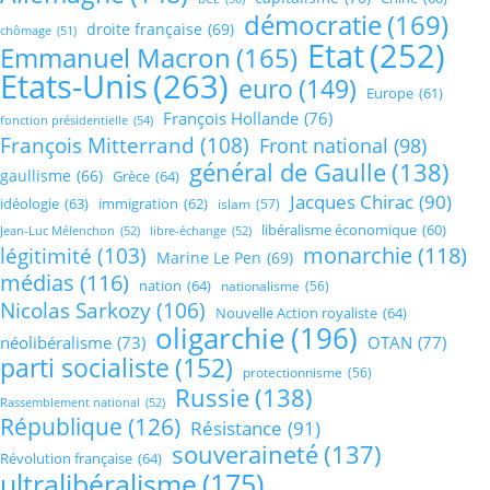
démocratie
(169)
droite française
(69)
chômage
(51)
Etat
(252)
Emmanuel Macron
(165)
Etats-Unis
(263)
euro
(149)
Europe
(61)
François Hollande
(76)
fonction présidentielle
(54)
François Mitterrand
(108)
Front national
(98)
général de Gaulle
(138)
gaullisme
(66)
Grèce
(64)
Jacques Chirac
(90)
idéologie
(63)
immigration
(62)
islam
(57)
libéralisme économique
(60)
Jean-Luc Mélenchon
(52)
libre-échange
(52)
monarchie
(118)
légitimité
(103)
Marine Le Pen
(69)
médias
(116)
nation
(64)
nationalisme
(56)
Nicolas Sarkozy
(106)
Nouvelle Action royaliste
(64)
oligarchie
(196)
néolibéralisme
(73)
OTAN
(77)
parti socialiste
(152)
protectionnisme
(56)
Russie
(138)
Rassemblement national
(52)
République
(126)
Résistance
(91)
souveraineté
(137)
Révolution française
(64)
ultralibéralisme
(175)