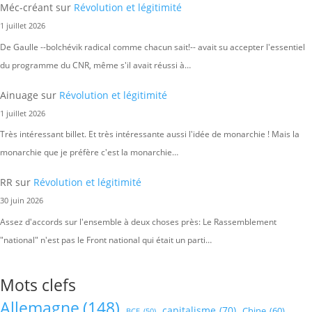
Méc-créant
sur
Révolution et légitimité
1 juillet 2026
De Gaulle --bolchévik radical comme chacun sait!-- avait su accepter l'essentiel
du programme du CNR, même s'il avait réussi à…
Ainuage
sur
Révolution et légitimité
1 juillet 2026
Très intéressant billet. Et très intéressante aussi l'idée de monarchie ! Mais la
monarchie que je préfère c'est la monarchie…
RR
sur
Révolution et légitimité
30 juin 2026
Assez d'accords sur l'ensemble à deux choses près: Le Rassemblement
"national" n'est pas le Front national qui était un parti…
Mots clefs
Allemagne
(148)
capitalisme
(70)
Chine
(60)
BCE
(50)