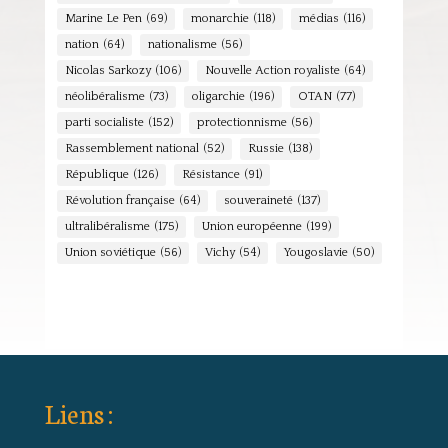
Marine Le Pen
(69)
monarchie
(118)
médias
(116)
nation
(64)
nationalisme
(56)
Nicolas Sarkozy
(106)
Nouvelle Action royaliste
(64)
néolibéralisme
(73)
oligarchie
(196)
OTAN
(77)
parti socialiste
(152)
protectionnisme
(56)
Rassemblement national
(52)
Russie
(138)
République
(126)
Résistance
(91)
Révolution française
(64)
souveraineté
(137)
ultralibéralisme
(175)
Union européenne
(199)
Union soviétique
(56)
Vichy
(54)
Yougoslavie
(50)
Liens :