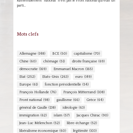
Rassemblement "national" n'est pas le Front national qui était un
parti…
Mots clefs
Allemagne
(148)
BCE
(50)
capitalisme
(70)
Chine
(60)
chômage
(51)
droite française
(69)
démocratie
(169)
Emmanuel Macron
(165)
Etat
(252)
Etats-Unis
(263)
euro
(149)
Europe
(61)
fonction présidentielle
(54)
François Hollande
(76)
François Mitterrand
(108)
Front national
(98)
gaullisme
(66)
Grèce
(64)
général de Gaulle
(138)
idéologie
(63)
immigration
(62)
islam
(57)
Jacques Chirac
(90)
Jean-Luc Mélenchon
(52)
libre-échange
(52)
libéralisme économique
(60)
légitimité
(103)