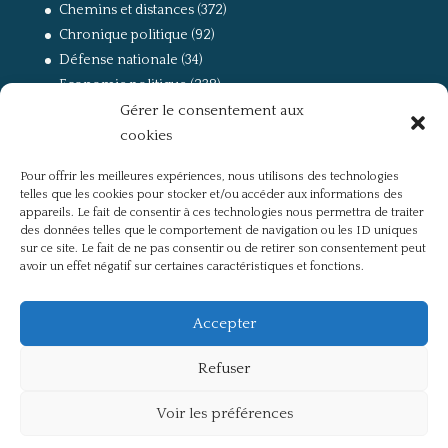
Chemins et distances
(372)
Chronique politique
(92)
Défense nationale
(34)
Economie politique
(238)
Gérer le consentement aux
Entretien
(168)
cookies
La guerre, la Résistance et la Déportation
(162)
la lutte des classes
(281)
Pour offrir les meilleures expériences, nous utilisons des technologies
Non classé
(42)
telles que les cookies pour stocker et/ou accéder aux informations des
Partis politiques, intelligentsia, médias
(750)
appareils. Le fait de consentir à ces technologies nous permettra de traiter
des données telles que le comportement de navigation ou les ID uniques
Présentation
(4)
sur ce site. Le fait de ne pas consentir ou de retirer son consentement peut
Références
(57)
avoir un effet négatif sur certaines caractéristiques et fonctions.
Res Publica
(649)
Union européenne
(238)
Accepter
Refuser
Voir les préférences
Politique de confidentialité
Mentions légales