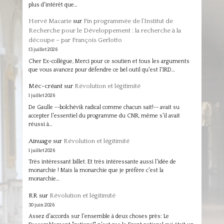
plus d'intérêt que…
Hervé Macarie
sur
Fin programmée de l’Institut de
Recherche pour le Développement : la recherche à la
découpe – par François Gerlotto
13 juillet 2026
Cher Ex-collègue, Merci pour ce soutien et tous les arguments
que vous avancez pour défendre ce bel outil qu'est l'IRD…
Méc-créant
sur
Révolution et légitimité
1 juillet 2026
De Gaulle --bolchévik radical comme chacun sait!-- avait su
accepter l'essentiel du programme du CNR, même s'il avait
réussi à…
Ainuage
sur
Révolution et légitimité
1 juillet 2026
Très intéressant billet. Et très intéressante aussi l'idée de
monarchie ! Mais la monarchie que je préfère c'est la
monarchie…
RR
sur
Révolution et légitimité
30 juin 2026
Assez d'accords sur l'ensemble à deux choses près: Le