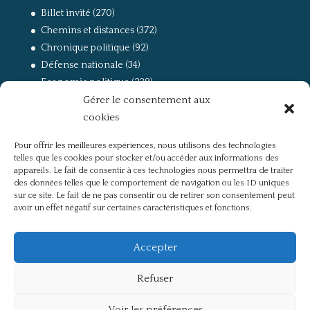
Billet invité
(270)
Chemins et distances
(372)
Chronique politique
(92)
Défense nationale
(34)
Economie politique
(238)
Gérer le consentement aux
Entretien
(168)
cookies
La guerre, la Résistance et la Déportation
(162)
la lutte des classes
(281)
Pour offrir les meilleures expériences, nous utilisons des technologies
Non classé
(42)
telles que les cookies pour stocker et/ou accéder aux informations des
Partis politiques, intelligentsia, médias
(750)
appareils. Le fait de consentir à ces technologies nous permettra de traiter
des données telles que le comportement de navigation ou les ID uniques
Présentation
(4)
sur ce site. Le fait de ne pas consentir ou de retirer son consentement peut
Références
(57)
avoir un effet négatif sur certaines caractéristiques et fonctions.
Res Publica
(649)
Union européenne
(238)
Accepter
Refuser
Voir les préférences