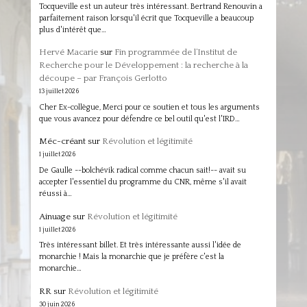
Tocqueville est un auteur très intéressant. Bertrand Renouvin a
parfaitement raison lorsqu'il écrit que Tocqueville a beaucoup
plus d'intérêt que…
Hervé Macarie
sur
Fin programmée de l’Institut de
Recherche pour le Développement : la recherche à la
découpe – par François Gerlotto
13 juillet 2026
Cher Ex-collègue, Merci pour ce soutien et tous les arguments
que vous avancez pour défendre ce bel outil qu'est l'IRD…
Méc-créant
sur
Révolution et légitimité
1 juillet 2026
De Gaulle --bolchévik radical comme chacun sait!-- avait su
accepter l'essentiel du programme du CNR, même s'il avait
réussi à…
Ainuage
sur
Révolution et légitimité
1 juillet 2026
Très intéressant billet. Et très intéressante aussi l'idée de
monarchie ! Mais la monarchie que je préfère c'est la
monarchie…
RR
sur
Révolution et légitimité
30 juin 2026