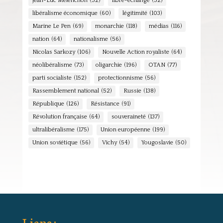
Jean-Luc Mélenchon
(52)
libre-échange
(52)
libéralisme économique
(60)
légitimité
(103)
Marine Le Pen
(69)
monarchie
(118)
médias
(116)
nation
(64)
nationalisme
(56)
Nicolas Sarkozy
(106)
Nouvelle Action royaliste
(64)
néolibéralisme
(73)
oligarchie
(196)
OTAN
(77)
parti socialiste
(152)
protectionnisme
(56)
Rassemblement national
(52)
Russie
(138)
République
(126)
Résistance
(91)
Révolution française
(64)
souveraineté
(137)
ultralibéralisme
(175)
Union européenne
(199)
Union soviétique
(56)
Vichy
(54)
Yougoslavie
(50)
Liens :