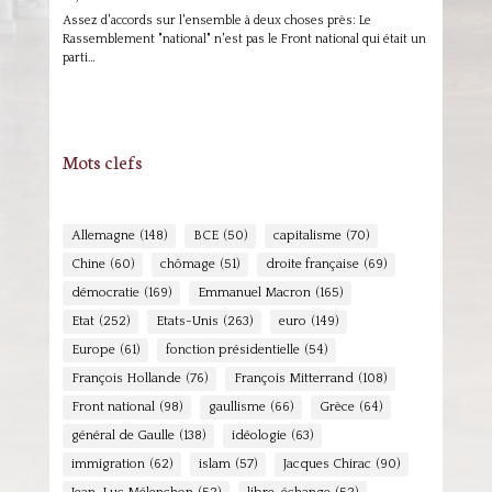
Assez d'accords sur l'ensemble à deux choses près: Le
Rassemblement "national" n'est pas le Front national qui était un
parti…
Mots clefs
Allemagne
(148)
BCE
(50)
capitalisme
(70)
Chine
(60)
chômage
(51)
droite française
(69)
démocratie
(169)
Emmanuel Macron
(165)
Etat
(252)
Etats-Unis
(263)
euro
(149)
Europe
(61)
fonction présidentielle
(54)
François Hollande
(76)
François Mitterrand
(108)
Front national
(98)
gaullisme
(66)
Grèce
(64)
général de Gaulle
(138)
idéologie
(63)
immigration
(62)
islam
(57)
Jacques Chirac
(90)