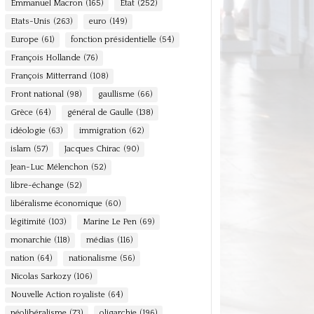
Emmanuel Macron
(165)
Etat
(252)
Etats-Unis
(263)
euro
(149)
Europe
(61)
fonction présidentielle
(54)
François Hollande
(76)
François Mitterrand
(108)
Front national
(98)
gaullisme
(66)
Grèce
(64)
général de Gaulle
(138)
idéologie
(63)
immigration
(62)
islam
(57)
Jacques Chirac
(90)
Jean-Luc Mélenchon
(52)
libre-échange
(52)
libéralisme économique
(60)
légitimité
(103)
Marine Le Pen
(69)
monarchie
(118)
médias
(116)
nation
(64)
nationalisme
(56)
Nicolas Sarkozy
(106)
Nouvelle Action royaliste
(64)
néolibéralisme
(73)
oligarchie
(196)