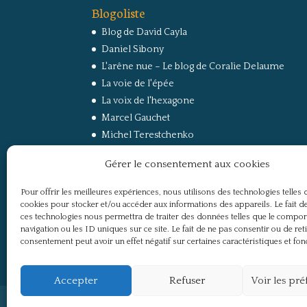
Blogoliste
Blog de David Cayla
Daniel Sibony
L'arêne nue – Le blog de Coralie Delaume
La voie de l'épée
La voix de l'hexagone
Marcel Gauchet
Michel Terestchenko
Paul Jorion
Gérer le consentement aux cookies
RussEurope – Le Carnet de Jacques Sapir sur la
Russie et l’Europe
Pour offrir les meilleures expériences, nous utilisons des technologies telles 
Secret Défense
cookies pour stocker et/ou accéder aux informations des appareils. Le fait de
Un regard sur la Russie
ces technologies nous permettra de traiter des données telles que le compo
navigation ou les ID uniques sur ce site. Le fait de ne pas consentir ou de ret
consentement peut avoir un effet négatif sur certaines caractéristiques et fon
Accepter
Refuser
Voir les pr
Politique de confidentialité
Mentions légale