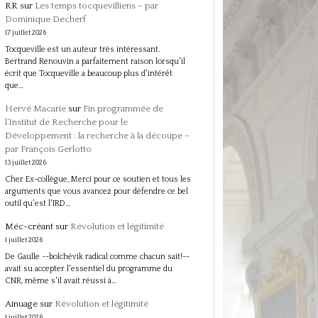
RR
sur
Les temps tocquevilliens – par
Dominique Decherf
17 juillet 2026
Tocqueville est un auteur très intéressant.
Bertrand Renouvin a parfaitement raison lorsqu'il
écrit que Tocqueville a beaucoup plus d'intérêt
que…
Hervé Macarie
sur
Fin programmée de
l’Institut de Recherche pour le
Développement : la recherche à la découpe –
par François Gerlotto
13 juillet 2026
Cher Ex-collègue, Merci pour ce soutien et tous les
arguments que vous avancez pour défendre ce bel
outil qu'est l'IRD…
Méc-créant
sur
Révolution et légitimité
1 juillet 2026
De Gaulle --bolchévik radical comme chacun sait!--
avait su accepter l'essentiel du programme du
CNR, même s'il avait réussi à…
Ainuage
sur
Révolution et légitimité
1 juillet 2026