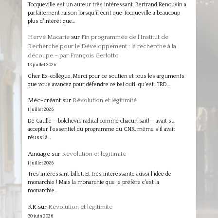
Tocqueville est un auteur très intéressant. Bertrand Renouvin a
parfaitement raison lorsqu'il écrit que Tocqueville a beaucoup
plus d'intérêt que…
Hervé Macarie
sur
Fin programmée de l’Institut de
Recherche pour le Développement : la recherche à la
découpe – par François Gerlotto
13 juillet 2026
Cher Ex-collègue, Merci pour ce soutien et tous les arguments
que vous avancez pour défendre ce bel outil qu'est l'IRD…
Méc-créant
sur
Révolution et légitimité
1 juillet 2026
De Gaulle --bolchévik radical comme chacun sait!-- avait su
accepter l'essentiel du programme du CNR, même s'il avait
réussi à…
Ainuage
sur
Révolution et légitimité
1 juillet 2026
Très intéressant billet. Et très intéressante aussi l'idée de
monarchie ! Mais la monarchie que je préfère c'est la
monarchie…
RR
sur
Révolution et légitimité
30 juin 2026