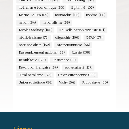
Jean-Luc Mélenchon
(52)
libre-échange
(52)
libéralisme économique
(60)
légitimité
(103)
Marine Le Pen
(69)
monarchie
(118)
médias
(116)
nation
(64)
nationalisme
(56)
Nicolas Sarkozy
(106)
Nouvelle Action royaliste
(64)
néolibéralisme
(73)
oligarchie
(196)
OTAN
(77)
parti socialiste
(152)
protectionnisme
(56)
Rassemblement national
(52)
Russie
(138)
République
(126)
Résistance
(91)
Révolution française
(64)
souveraineté
(137)
ultralibéralisme
(175)
Union européenne
(199)
Union soviétique
(56)
Vichy
(54)
Yougoslavie
(50)
Liens :