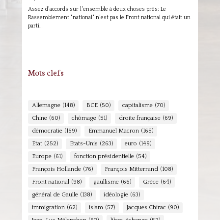
Assez d'accords sur l'ensemble à deux choses près: Le
Rassemblement "national" n'est pas le Front national qui était un
parti…
Mots clefs
Allemagne
(148)
BCE
(50)
capitalisme
(70)
Chine
(60)
chômage
(51)
droite française
(69)
démocratie
(169)
Emmanuel Macron
(165)
Etat
(252)
Etats-Unis
(263)
euro
(149)
Europe
(61)
fonction présidentielle
(54)
François Hollande
(76)
François Mitterrand
(108)
Front national
(98)
gaullisme
(66)
Grèce
(64)
général de Gaulle
(138)
idéologie
(63)
immigration
(62)
islam
(57)
Jacques Chirac
(90)