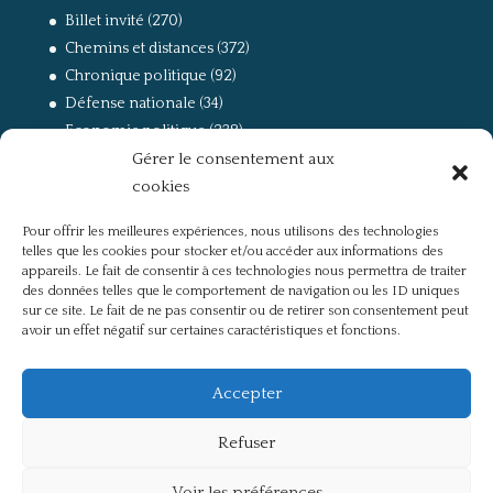
Billet invité
(270)
Chemins et distances
(372)
Chronique politique
(92)
Défense nationale
(34)
Economie politique
(238)
Gérer le consentement aux
Entretien
(168)
cookies
La guerre, la Résistance et la Déportation
(162)
la lutte des classes
(281)
Pour offrir les meilleures expériences, nous utilisons des technologies
Non classé
(42)
telles que les cookies pour stocker et/ou accéder aux informations des
Partis politiques, intelligentsia, médias
(750)
appareils. Le fait de consentir à ces technologies nous permettra de traiter
des données telles que le comportement de navigation ou les ID uniques
Présentation
(4)
sur ce site. Le fait de ne pas consentir ou de retirer son consentement peut
Références
(57)
avoir un effet négatif sur certaines caractéristiques et fonctions.
Res Publica
(649)
Union européenne
(238)
Accepter
Refuser
Voir les préférences