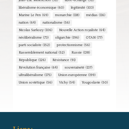
Jean-Luc Mélenchon
(52)
libre-échange
(52)
libéralisme économique
(60)
légitimité
(103)
Marine Le Pen
(69)
monarchie
(118)
médias
(116)
nation
(64)
nationalisme
(56)
Nicolas Sarkozy
(106)
Nouvelle Action royaliste
(64)
néolibéralisme
(73)
oligarchie
(196)
OTAN
(77)
parti socialiste
(152)
protectionnisme
(56)
Rassemblement national
(52)
Russie
(138)
République
(126)
Résistance
(91)
Révolution française
(64)
souveraineté
(137)
ultralibéralisme
(175)
Union européenne
(199)
Union soviétique
(56)
Vichy
(54)
Yougoslavie
(50)
Liens :