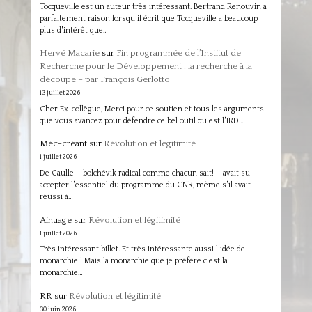
Tocqueville est un auteur très intéressant. Bertrand Renouvin a
parfaitement raison lorsqu'il écrit que Tocqueville a beaucoup
plus d'intérêt que…
Hervé Macarie
sur
Fin programmée de l’Institut de
Recherche pour le Développement : la recherche à la
découpe – par François Gerlotto
13 juillet 2026
Cher Ex-collègue, Merci pour ce soutien et tous les arguments
que vous avancez pour défendre ce bel outil qu'est l'IRD…
Méc-créant
sur
Révolution et légitimité
1 juillet 2026
De Gaulle --bolchévik radical comme chacun sait!-- avait su
accepter l'essentiel du programme du CNR, même s'il avait
réussi à…
Ainuage
sur
Révolution et légitimité
1 juillet 2026
Très intéressant billet. Et très intéressante aussi l'idée de
monarchie ! Mais la monarchie que je préfère c'est la
monarchie…
RR
sur
Révolution et légitimité
30 juin 2026