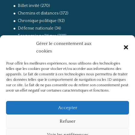
Billet invité
(270)
Chemins et distances
(372)
Chronique politique
(92)
Défense nationale
(34)
Economie politique
(238)
Gérer le consentement aux
Entretien
(168)
cookies
La guerre, la Résistance et la Déportation
(162)
la lutte des classes
(281)
Pour offrir les meilleures expériences, nous utilisons des technologies
Non classé
(42)
telles que les cookies pour stocker et/ou accéder aux informations des
Partis politiques, intelligentsia, médias
(750)
appareils. Le fait de consentir à ces technologies nous permettra de traiter
des données telles que le comportement de navigation ou les ID uniques
Présentation
(4)
sur ce site. Le fait de ne pas consentir ou de retirer son consentement peut
Références
(57)
avoir un effet négatif sur certaines caractéristiques et fonctions.
Res Publica
(649)
Union européenne
(238)
Accepter
Refuser
Voir les préférences