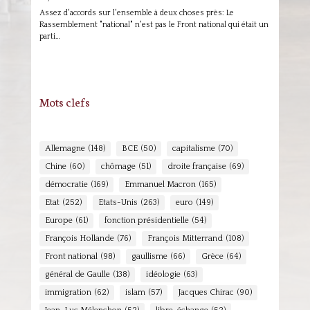
Assez d'accords sur l'ensemble à deux choses près: Le
Rassemblement "national" n'est pas le Front national qui était un
parti…
Mots clefs
Allemagne
(148)
BCE
(50)
capitalisme
(70)
Chine
(60)
chômage
(51)
droite française
(69)
démocratie
(169)
Emmanuel Macron
(165)
Etat
(252)
Etats-Unis
(263)
euro
(149)
Europe
(61)
fonction présidentielle
(54)
François Hollande
(76)
François Mitterrand
(108)
Front national
(98)
gaullisme
(66)
Grèce
(64)
général de Gaulle
(138)
idéologie
(63)
immigration
(62)
islam
(57)
Jacques Chirac
(90)