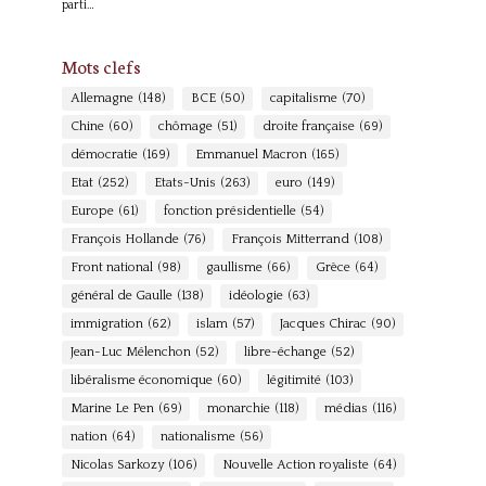
parti…
Mots clefs
Allemagne
(148)
BCE
(50)
capitalisme
(70)
Chine
(60)
chômage
(51)
droite française
(69)
démocratie
(169)
Emmanuel Macron
(165)
Etat
(252)
Etats-Unis
(263)
euro
(149)
Europe
(61)
fonction présidentielle
(54)
François Hollande
(76)
François Mitterrand
(108)
Front national
(98)
gaullisme
(66)
Grèce
(64)
général de Gaulle
(138)
idéologie
(63)
immigration
(62)
islam
(57)
Jacques Chirac
(90)
Jean-Luc Mélenchon
(52)
libre-échange
(52)
libéralisme économique
(60)
légitimité
(103)
Marine Le Pen
(69)
monarchie
(118)
médias
(116)
nation
(64)
nationalisme
(56)
Nicolas Sarkozy
(106)
Nouvelle Action royaliste
(64)