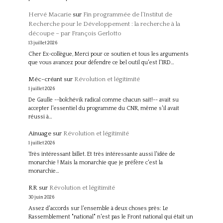
Hervé Macarie
sur
Fin programmée de l’Institut de
Recherche pour le Développement : la recherche à la
découpe – par François Gerlotto
13 juillet 2026
Cher Ex-collègue, Merci pour ce soutien et tous les arguments
que vous avancez pour défendre ce bel outil qu'est l'IRD…
Méc-créant
sur
Révolution et légitimité
1 juillet 2026
De Gaulle --bolchévik radical comme chacun sait!-- avait su
accepter l'essentiel du programme du CNR, même s'il avait
réussi à…
Ainuage
sur
Révolution et légitimité
1 juillet 2026
Très intéressant billet. Et très intéressante aussi l'idée de
monarchie ! Mais la monarchie que je préfère c'est la
monarchie…
RR
sur
Révolution et légitimité
30 juin 2026
Assez d'accords sur l'ensemble à deux choses près: Le
Rassemblement "national" n'est pas le Front national qui était un