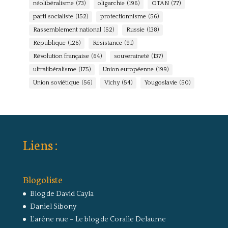
néolibéralisme
(73)
oligarchie
(196)
OTAN
(77)
parti socialiste
(152)
protectionnisme
(56)
Rassemblement national
(52)
Russie
(138)
République
(126)
Résistance
(91)
Révolution française
(64)
souveraineté
(137)
ultralibéralisme
(175)
Union européenne
(199)
Union soviétique
(56)
Vichy
(54)
Yougoslavie
(50)
Liens :
Blogoliste
Blog de David Cayla
Daniel Sibony
L'arêne nue – Le blog de Coralie Delaume