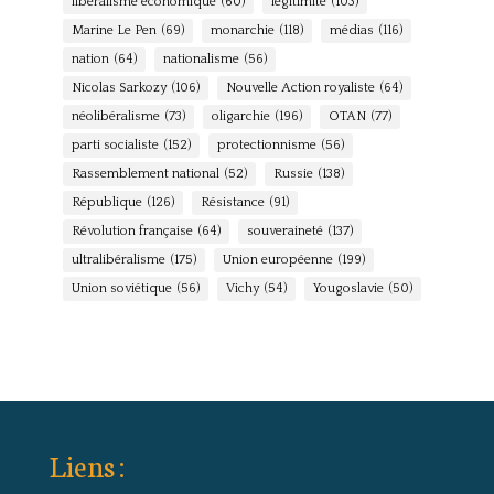
libéralisme économique
(60)
légitimité
(103)
Marine Le Pen
(69)
monarchie
(118)
médias
(116)
nation
(64)
nationalisme
(56)
Nicolas Sarkozy
(106)
Nouvelle Action royaliste
(64)
néolibéralisme
(73)
oligarchie
(196)
OTAN
(77)
parti socialiste
(152)
protectionnisme
(56)
Rassemblement national
(52)
Russie
(138)
République
(126)
Résistance
(91)
Révolution française
(64)
souveraineté
(137)
ultralibéralisme
(175)
Union européenne
(199)
Union soviétique
(56)
Vichy
(54)
Yougoslavie
(50)
Liens :