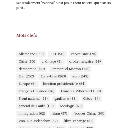
Rassemblement "national" n'est pas le Front national qui était un
parti…
Mots clefs
Allemagne
(148)
BCE
(50)
capitalisme
(70)
Chine
(60)
chômage
(51)
droite française
(69)
démocratie
(169)
Emmanuel Macron
(165)
Etat
(252)
Etats-Unis
(263)
euro
(149)
Europe
(61)
fonction présidentielle
(54)
François Hollande
(76)
François Mitterrand
(108)
Front national
(98)
gaullisme
(66)
Grèce
(64)
général de Gaulle
(138)
idéologie
(63)
immigration
(62)
islam
(57)
Jacques Chirac
(90)
Jean-Luc Mélenchon
(52)
libre-échange
(52)