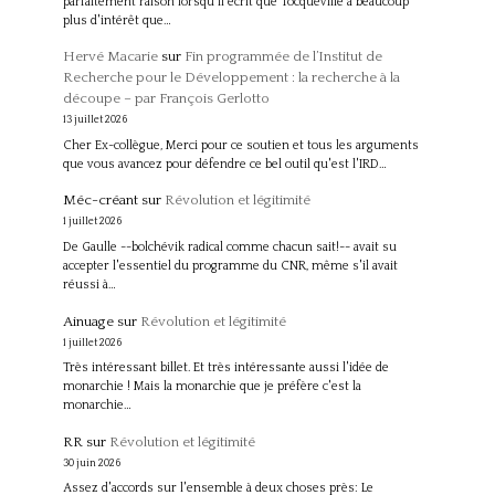
parfaitement raison lorsqu'il écrit que Tocqueville a beaucoup
plus d'intérêt que…
Hervé Macarie
sur
Fin programmée de l’Institut de
Recherche pour le Développement : la recherche à la
découpe – par François Gerlotto
13 juillet 2026
Cher Ex-collègue, Merci pour ce soutien et tous les arguments
que vous avancez pour défendre ce bel outil qu'est l'IRD…
Méc-créant
sur
Révolution et légitimité
1 juillet 2026
De Gaulle --bolchévik radical comme chacun sait!-- avait su
accepter l'essentiel du programme du CNR, même s'il avait
réussi à…
Ainuage
sur
Révolution et légitimité
1 juillet 2026
Très intéressant billet. Et très intéressante aussi l'idée de
monarchie ! Mais la monarchie que je préfère c'est la
monarchie…
RR
sur
Révolution et légitimité
30 juin 2026
Assez d'accords sur l'ensemble à deux choses près: Le