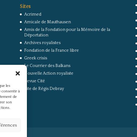
Sites
Acrimed
Amicale de Mauthausen
Amis de la Fondation pour la Mémoire de la
Déportation
Archives royalistes
Fondation de la France libre
Greek crisis
Le Courrier des Balkans
Nouvelle Action royaliste
Revue Cité
que les
Site de Régis Debray
 consentir à
rtement de
irer son
ctions.
éférences
s