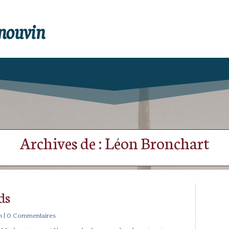
enouvin
Archives de : Léon Bronchart
ds
n
| 0 Commentaires