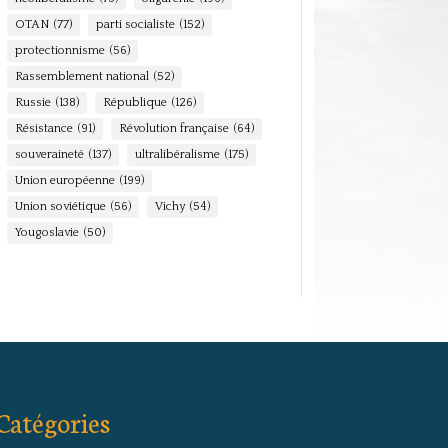
OTAN
(77)
parti socialiste
(152)
protectionnisme
(56)
Rassemblement national
(52)
Russie
(138)
République
(126)
Résistance
(91)
Révolution française
(64)
souveraineté
(137)
ultralibéralisme
(175)
Union européenne
(199)
Union soviétique
(56)
Vichy
(54)
Yougoslavie
(50)
Catégories