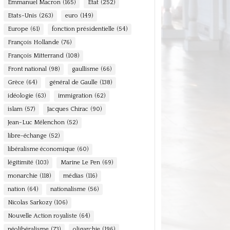
Emmanuel Macron
(165)
Etat
(252)
Etats-Unis
(263)
euro
(149)
Europe
(61)
fonction présidentielle
(54)
François Hollande
(76)
François Mitterrand
(108)
Front national
(98)
gaullisme
(66)
Grèce
(64)
général de Gaulle
(138)
idéologie
(63)
immigration
(62)
islam
(57)
Jacques Chirac
(90)
Jean-Luc Mélenchon
(52)
libre-échange
(52)
libéralisme économique
(60)
légitimité
(103)
Marine Le Pen
(69)
monarchie
(118)
médias
(116)
nation
(64)
nationalisme
(56)
Nicolas Sarkozy
(106)
Nouvelle Action royaliste
(64)
néolibéralisme
(73)
oligarchie
(196)