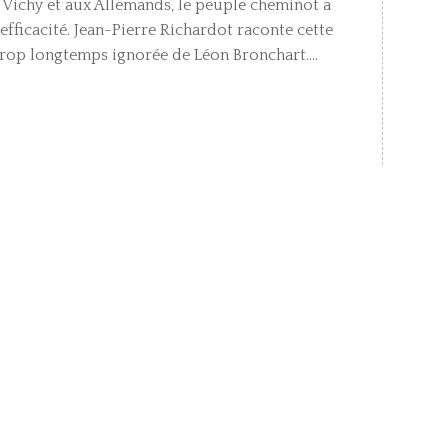
à Vichy et aux Allemands, le peuple cheminot a
 efficacité. Jean-Pierre Richardot raconte cette
 trop longtemps ignorée de Léon Bronchart....