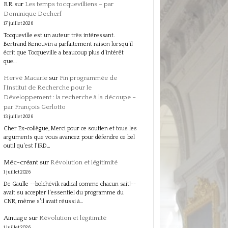
RR
sur
Les temps tocquevilliens – par
Dominique Decherf
17 juillet 2026
Tocqueville est un auteur très intéressant.
Bertrand Renouvin a parfaitement raison lorsqu'il
écrit que Tocqueville a beaucoup plus d'intérêt
que…
Hervé Macarie
sur
Fin programmée de
l’Institut de Recherche pour le
Développement : la recherche à la découpe –
par François Gerlotto
13 juillet 2026
Cher Ex-collègue, Merci pour ce soutien et tous les
arguments que vous avancez pour défendre ce bel
outil qu'est l'IRD…
Méc-créant
sur
Révolution et légitimité
1 juillet 2026
De Gaulle --bolchévik radical comme chacun sait!--
avait su accepter l'essentiel du programme du
CNR, même s'il avait réussi à…
Ainuage
sur
Révolution et légitimité
1 juillet 2026