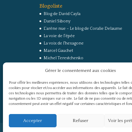
Blogoliste
Blog de David Cayla
Daniel Sibony
L'arêne nue – Le blog de Coralie Delaume
La voie de l'épée
La voix de l'hexagone
Marcel Gauchet
Michel Terestchenko
Paul Jorion
Gérer le consentement aux cookies
RussEurope – Le Carnet de Jacques Sapir sur la
Russie et l’Europe
Pour offrir les meilleures expériences, nous utilisons des technologies telles 
Secret Défense
cookies pour stocker et/ou accéder aux informations des appareils. Le fait de
Un regard sur la Russie
ces technologies nous permettra de traiter des données telles que le compo
navigation ou les ID uniques sur ce site. Le fait de ne pas consentir ou de ret
consentement peut avoir un effet négatif sur certaines caractéristiques et fon
Accepter
Refuser
Voir les pr
Politique de confidentialité
Mentions légale