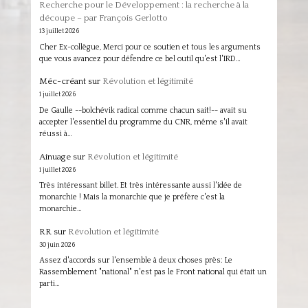
Recherche pour le Développement : la recherche à la
découpe – par François Gerlotto
13 juillet 2026
Cher Ex-collègue, Merci pour ce soutien et tous les arguments
que vous avancez pour défendre ce bel outil qu'est l'IRD…
Méc-créant
sur
Révolution et légitimité
1 juillet 2026
De Gaulle --bolchévik radical comme chacun sait!-- avait su
accepter l'essentiel du programme du CNR, même s'il avait
réussi à…
Ainuage
sur
Révolution et légitimité
1 juillet 2026
Très intéressant billet. Et très intéressante aussi l'idée de
monarchie ! Mais la monarchie que je préfère c'est la
monarchie…
RR
sur
Révolution et légitimité
30 juin 2026
Assez d'accords sur l'ensemble à deux choses près: Le
Rassemblement "national" n'est pas le Front national qui était un
parti…