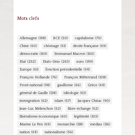
Mots clefs
Allemagne
(148)
BCE
(50)
capitalisme
(70)
Chine
(60)
chômage
(51)
droite française
(69)
démocratie
(169)
Emmanuel Macron
(165)
Etat
(252)
Etats-Unis
(263)
euro
(149)
Europe
(61)
fonction présidentielle
(54)
François Hollande
(76)
François Mitterrand
(108)
Front national
(98)
gaullisme
(66)
Grèce
(64)
général de Gaulle
(138)
idéologie
(63)
immigration
(62)
islam
(57)
Jacques Chirac
(90)
Jean-Luc Mélenchon
(52)
libre-échange
(52)
libéralisme économique
(60)
légitimité
(103)
Marine Le Pen
(69)
monarchie
(118)
médias
(116)
nation
(64)
nationalisme
(56)