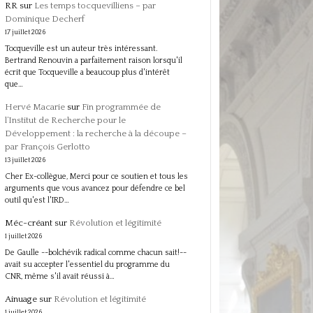
RR
sur
Les temps tocquevilliens – par
Dominique Decherf
17 juillet 2026
Tocqueville est un auteur très intéressant.
Bertrand Renouvin a parfaitement raison lorsqu'il
écrit que Tocqueville a beaucoup plus d'intérêt
que…
Hervé Macarie
sur
Fin programmée de
l’Institut de Recherche pour le
Développement : la recherche à la découpe –
par François Gerlotto
13 juillet 2026
Cher Ex-collègue, Merci pour ce soutien et tous les
arguments que vous avancez pour défendre ce bel
outil qu'est l'IRD…
Méc-créant
sur
Révolution et légitimité
1 juillet 2026
De Gaulle --bolchévik radical comme chacun sait!--
avait su accepter l'essentiel du programme du
CNR, même s'il avait réussi à…
Ainuage
sur
Révolution et légitimité
1 juillet 2026