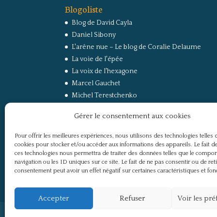
Blogoliste
Blog de David Cayla
Daniel Sibony
L'arêne nue – Le blog de Coralie Delaume
La voie de l'épée
La voix de l'hexagone
Marcel Gauchet
Michel Terestchenko
Paul Jorion
Gérer le consentement aux cookies
RussEurope – Le Carnet de Jacques Sapir sur la
Russie et l’Europe
Pour offrir les meilleures expériences, nous utilisons des technologies telles 
Secret Défense
cookies pour stocker et/ou accéder aux informations des appareils. Le fait de
Un regard sur la Russie
ces technologies nous permettra de traiter des données telles que le compo
navigation ou les ID uniques sur ce site. Le fait de ne pas consentir ou de ret
consentement peut avoir un effet négatif sur certaines caractéristiques et fon
Accepter
Refuser
Voir les pr
Politique de confidentialité
Mentions légale