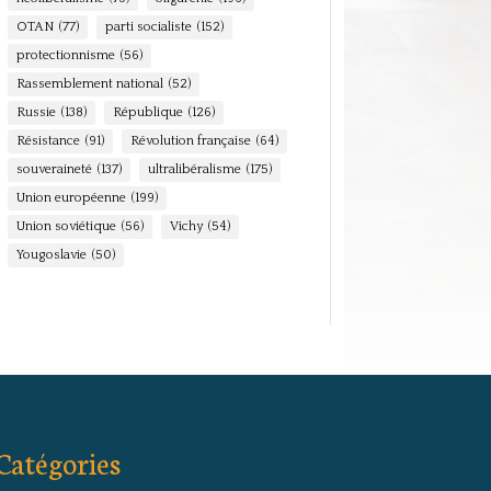
OTAN
(77)
parti socialiste
(152)
protectionnisme
(56)
Rassemblement national
(52)
Russie
(138)
République
(126)
Résistance
(91)
Révolution française
(64)
souveraineté
(137)
ultralibéralisme
(175)
Union européenne
(199)
Union soviétique
(56)
Vichy
(54)
Yougoslavie
(50)
Catégories