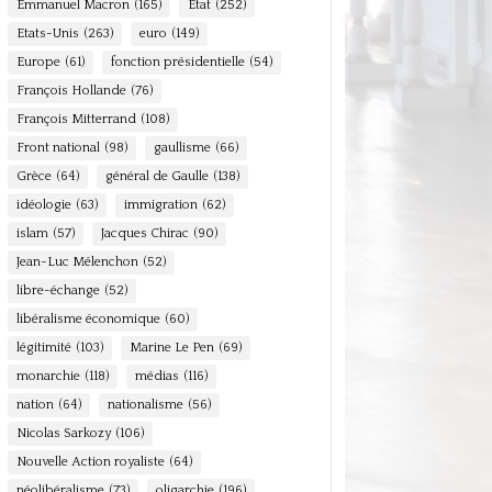
Emmanuel Macron
(165)
Etat
(252)
Etats-Unis
(263)
euro
(149)
Europe
(61)
fonction présidentielle
(54)
François Hollande
(76)
François Mitterrand
(108)
Front national
(98)
gaullisme
(66)
Grèce
(64)
général de Gaulle
(138)
idéologie
(63)
immigration
(62)
islam
(57)
Jacques Chirac
(90)
Jean-Luc Mélenchon
(52)
libre-échange
(52)
libéralisme économique
(60)
légitimité
(103)
Marine Le Pen
(69)
monarchie
(118)
médias
(116)
nation
(64)
nationalisme
(56)
Nicolas Sarkozy
(106)
Nouvelle Action royaliste
(64)
néolibéralisme
(73)
oligarchie
(196)