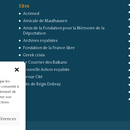
Sites
Acrimed
Amicale de Mauthausen
Amis de la Fondation pour la Mémoire de la
Déportation
Archives royalistes
Fondation de la France libre
Greek crisis
Le Courrier des Balkans
Nouvelle Action royaliste
Revue Cité
que les
Site de Régis Debray
 consentir à
rtement de
irer son
ctions.
éférences
s