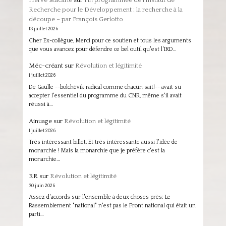
Hervé Macarie
sur
Fin programmée de l’Institut de
Recherche pour le Développement : la recherche à la
découpe – par François Gerlotto
13 juillet 2026
Cher Ex-collègue, Merci pour ce soutien et tous les arguments
que vous avancez pour défendre ce bel outil qu'est l'IRD…
Méc-créant
sur
Révolution et légitimité
1 juillet 2026
De Gaulle --bolchévik radical comme chacun sait!-- avait su
accepter l'essentiel du programme du CNR, même s'il avait
réussi à…
Ainuage
sur
Révolution et légitimité
1 juillet 2026
Très intéressant billet. Et très intéressante aussi l'idée de
monarchie ! Mais la monarchie que je préfère c'est la
monarchie…
RR
sur
Révolution et légitimité
30 juin 2026
Assez d'accords sur l'ensemble à deux choses près: Le
Rassemblement "national" n'est pas le Front national qui était un
parti…