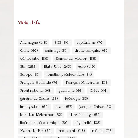
Mots clefs
Allemagne
(148)
BCE
(50)
capitalisme
(70)
Chine
(60)
chômage
(51)
droite française
(69)
démocratie
(169)
Emmanuel Macron
(165)
Etat
(252)
Etats-Unis
(263)
euro
(149)
Europe
(61)
fonction présidentielle
(54)
François Hollande
(76)
François Mitterrand
(108)
Front national
(98)
gaullisme
(66)
Grèce
(64)
général de Gaulle
(138)
idéologie
(63)
immigration
(62)
islam
(57)
Jacques Chirac
(90)
Jean-Luc Mélenchon
(52)
libre-échange
(52)
libéralisme économique
(60)
légitimité
(103)
Marine Le Pen
(69)
monarchie
(118)
médias
(116)