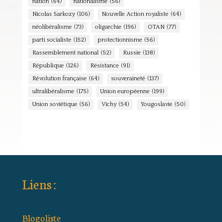
nation
(64)
nationalisme
(56)
Nicolas Sarkozy
(106)
Nouvelle Action royaliste
(64)
néolibéralisme
(73)
oligarchie
(196)
OTAN
(77)
parti socialiste
(152)
protectionnisme
(56)
Rassemblement national
(52)
Russie
(138)
République
(126)
Résistance
(91)
Révolution française
(64)
souveraineté
(137)
ultralibéralisme
(175)
Union européenne
(199)
Union soviétique
(56)
Vichy
(54)
Yougoslavie
(50)
Liens :
Blogoliste