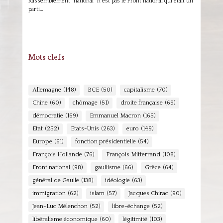
Rassemblement "national" n'est pas le Front national qui était un
parti…
Mots clefs
Allemagne
(148)
BCE
(50)
capitalisme
(70)
Chine
(60)
chômage
(51)
droite française
(69)
démocratie
(169)
Emmanuel Macron
(165)
Etat
(252)
Etats-Unis
(263)
euro
(149)
Europe
(61)
fonction présidentielle
(54)
François Hollande
(76)
François Mitterrand
(108)
Front national
(98)
gaullisme
(66)
Grèce
(64)
général de Gaulle
(138)
idéologie
(63)
immigration
(62)
islam
(57)
Jacques Chirac
(90)
Jean-Luc Mélenchon
(52)
libre-échange
(52)
libéralisme économique
(60)
légitimité
(103)