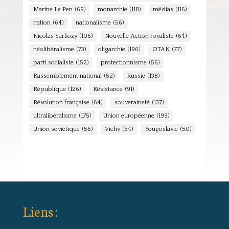
Marine Le Pen
(69)
monarchie
(118)
médias
(116)
nation
(64)
nationalisme
(56)
Nicolas Sarkozy
(106)
Nouvelle Action royaliste
(64)
néolibéralisme
(73)
oligarchie
(196)
OTAN
(77)
parti socialiste
(152)
protectionnisme
(56)
Rassemblement national
(52)
Russie
(138)
République
(126)
Résistance
(91)
Révolution française
(64)
souveraineté
(137)
ultralibéralisme
(175)
Union européenne
(199)
Union soviétique
(56)
Vichy
(54)
Yougoslavie
(50)
Liens :