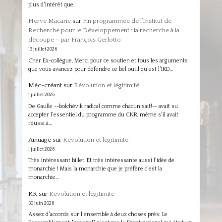
plus d'intérêt que…
Hervé Macarie
sur
Fin programmée de l’Institut de
Recherche pour le Développement : la recherche à la
découpe – par François Gerlotto
13 juillet 2026
Cher Ex-collègue, Merci pour ce soutien et tous les arguments
que vous avancez pour défendre ce bel outil qu'est l'IRD…
Méc-créant
sur
Révolution et légitimité
1 juillet 2026
De Gaulle --bolchévik radical comme chacun sait!-- avait su
accepter l'essentiel du programme du CNR, même s'il avait
réussi à…
Ainuage
sur
Révolution et légitimité
1 juillet 2026
Très intéressant billet. Et très intéressante aussi l'idée de
monarchie ! Mais la monarchie que je préfère c'est la
monarchie…
RR
sur
Révolution et légitimité
30 juin 2026
Assez d'accords sur l'ensemble à deux choses près: Le