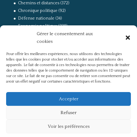
Chemins et distances
(372)
Chronique politique
(92)
Défense nationale
(34)
Economie politique
(238)
Gérer le consentement aux
Entretien
(168)
cookies
La guerre, la Résistance et la Déportation
(162)
la lutte des classes
(281)
Pour offrir les meilleures expériences, nous utilisons des technologies
Non classé
(42)
telles que les cookies pour stocker et/ou accéder aux informations des
Partis politiques, intelligentsia, médias
(750)
appareils. Le fait de consentir à ces technologies nous permettra de traiter
des données telles que le comportement de navigation ou les ID uniques
Présentation
(4)
sur ce site. Le fait de ne pas consentir ou de retirer son consentement peut
Références
(57)
avoir un effet négatif sur certaines caractéristiques et fonctions.
Res Publica
(649)
Union européenne
(238)
Accepter
Refuser
Voir les préférences
Politique de confidentialité
Mentions légales