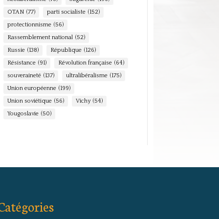
OTAN
(77)
parti socialiste
(152)
protectionnisme
(56)
Rassemblement national
(52)
Russie
(138)
République
(126)
Résistance
(91)
Révolution française
(64)
souveraineté
(137)
ultralibéralisme
(175)
Union européenne
(199)
Union soviétique
(56)
Vichy
(54)
Yougoslavie
(50)
Catégories