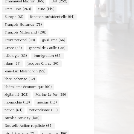
Emmanuel Macron
(165)
Etat
(252)
Etats-Unis
(263)
euro
(149)
Europe
(61)
fonction présidentielle
(54)
François Hollande
(76)
François Mitterrand
(108)
Front national
(98)
gaullisme
(66)
Grèce
(64)
général de Gaulle
(138)
idéologie
(63)
immigration
(62)
islam
(57)
Jacques Chirac
(90)
Jean-Luc Mélenchon
(52)
libre-échange
(52)
libéralisme économique
(60)
légitimité
(103)
Marine Le Pen
(69)
monarchie
(118)
médias
(116)
nation
(64)
nationalisme
(56)
Nicolas Sarkozy
(106)
Nouvelle Action royaliste
(64)
néolibéralisme
(73)
oligarchie
(196)