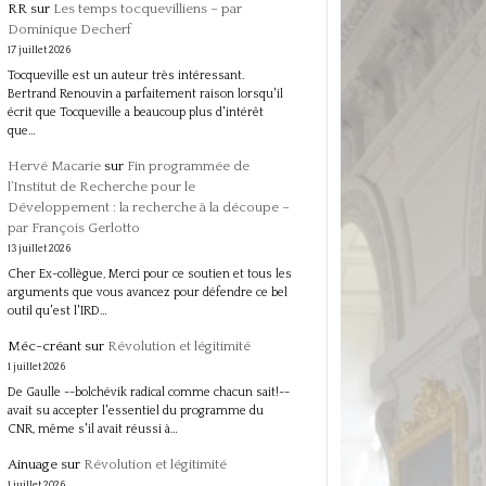
RR
sur
Les temps tocquevilliens – par
Dominique Decherf
17 juillet 2026
Tocqueville est un auteur très intéressant.
Bertrand Renouvin a parfaitement raison lorsqu'il
écrit que Tocqueville a beaucoup plus d'intérêt
que…
Hervé Macarie
sur
Fin programmée de
l’Institut de Recherche pour le
Développement : la recherche à la découpe –
par François Gerlotto
13 juillet 2026
Cher Ex-collègue, Merci pour ce soutien et tous les
arguments que vous avancez pour défendre ce bel
outil qu'est l'IRD…
Méc-créant
sur
Révolution et légitimité
1 juillet 2026
De Gaulle --bolchévik radical comme chacun sait!--
avait su accepter l'essentiel du programme du
CNR, même s'il avait réussi à…
Ainuage
sur
Révolution et légitimité
1 juillet 2026