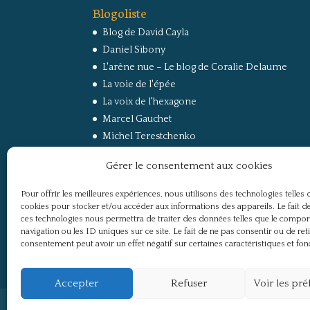
Blogoliste
Blog de David Cayla
Daniel Sibony
L'arêne nue – Le blog de Coralie Delaume
La voie de l'épée
La voix de l'hexagone
Marcel Gauchet
Michel Terestchenko
Paul Jorion
Gérer le consentement aux cookies
RussEurope – Le Carnet de Jacques Sapir sur la
Russie et l’Europe
Pour offrir les meilleures expériences, nous utilisons des technologies telles 
Secret Défense
cookies pour stocker et/ou accéder aux informations des appareils. Le fait de
Un regard sur la Russie
ces technologies nous permettra de traiter des données telles que le compo
navigation ou les ID uniques sur ce site. Le fait de ne pas consentir ou de ret
consentement peut avoir un effet négatif sur certaines caractéristiques et fon
Accepter
Refuser
Voir les pr
Politique de confidentialité
Mentions légale