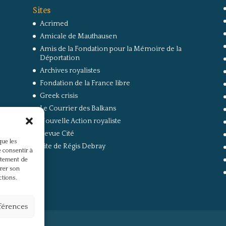
Sites
Acrimed
Amicale de Mauthausen
Amis de la Fondation pour la Mémoire de la
Déportation
Archives royalistes
Fondation de la France libre
Greek crisis
Le Courrier des Balkans
Nouvelle Action royaliste
Revue Cité
que les
Site de Régis Debray
 consentir à
rtement de
irer son
ctions.
éférences
s