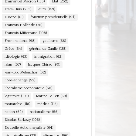
Emmanuel Macron
(165)
Etat
(252)
Etats-Unis
(263)
euro
(149)
Europe
(61)
fonction présidentielle
(54)
François Hollande
(76)
François Mitterrand
(108)
Front national
(98)
gaullisme
(66)
Grèce
(64)
général de Gaulle
(138)
idéologie
(63)
immigration
(62)
islam
(57)
Jacques Chirac
(90)
Jean-Luc Mélenchon
(52)
libre-échange
(52)
libéralisme économique
(60)
légitimité
(103)
Marine Le Pen
(69)
monarchie
(118)
médias
(116)
nation
(64)
nationalisme
(56)
Nicolas Sarkozy
(106)
Nouvelle Action royaliste
(64)
néolibéralisme
(73)
oligarchie
(196)