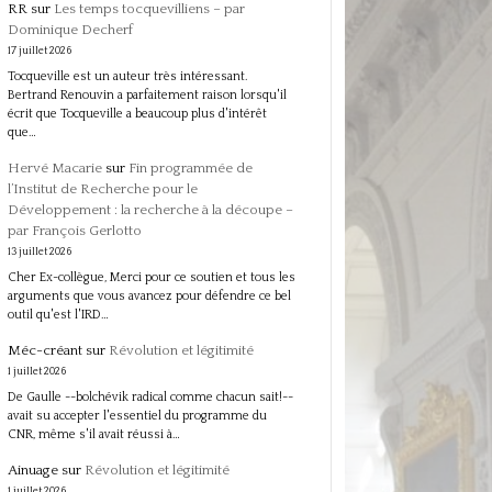
RR
sur
Les temps tocquevilliens – par
Dominique Decherf
17 juillet 2026
Tocqueville est un auteur très intéressant.
Bertrand Renouvin a parfaitement raison lorsqu'il
écrit que Tocqueville a beaucoup plus d'intérêt
que…
Hervé Macarie
sur
Fin programmée de
l’Institut de Recherche pour le
Développement : la recherche à la découpe –
par François Gerlotto
13 juillet 2026
Cher Ex-collègue, Merci pour ce soutien et tous les
arguments que vous avancez pour défendre ce bel
outil qu'est l'IRD…
Méc-créant
sur
Révolution et légitimité
1 juillet 2026
De Gaulle --bolchévik radical comme chacun sait!--
avait su accepter l'essentiel du programme du
CNR, même s'il avait réussi à…
Ainuage
sur
Révolution et légitimité
1 juillet 2026