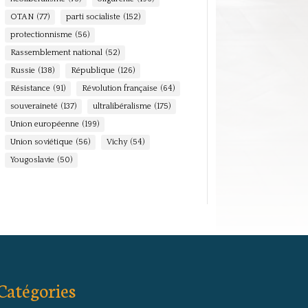
OTAN
(77)
parti socialiste
(152)
protectionnisme
(56)
Rassemblement national
(52)
Russie
(138)
République
(126)
Résistance
(91)
Révolution française
(64)
souveraineté
(137)
ultralibéralisme
(175)
Union européenne
(199)
Union soviétique
(56)
Vichy
(54)
Yougoslavie
(50)
Catégories