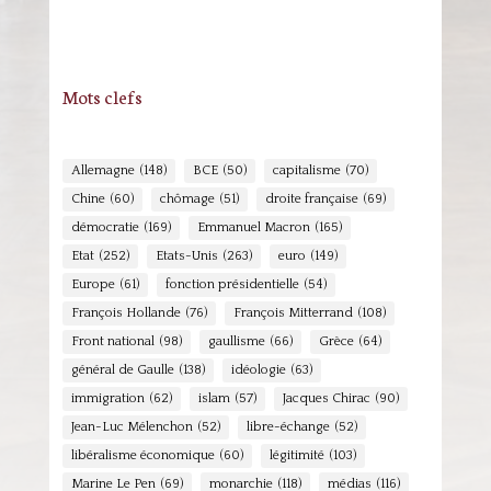
Mots clefs
Allemagne
(148)
BCE
(50)
capitalisme
(70)
Chine
(60)
chômage
(51)
droite française
(69)
démocratie
(169)
Emmanuel Macron
(165)
Etat
(252)
Etats-Unis
(263)
euro
(149)
Europe
(61)
fonction présidentielle
(54)
François Hollande
(76)
François Mitterrand
(108)
Front national
(98)
gaullisme
(66)
Grèce
(64)
général de Gaulle
(138)
idéologie
(63)
immigration
(62)
islam
(57)
Jacques Chirac
(90)
Jean-Luc Mélenchon
(52)
libre-échange
(52)
libéralisme économique
(60)
légitimité
(103)
Marine Le Pen
(69)
monarchie
(118)
médias
(116)