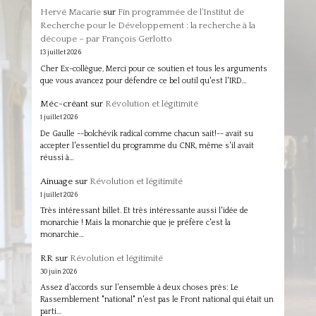
Hervé Macarie
sur
Fin programmée de l’Institut de
Recherche pour le Développement : la recherche à la
découpe – par François Gerlotto
13 juillet 2026
Cher Ex-collègue, Merci pour ce soutien et tous les arguments
que vous avancez pour défendre ce bel outil qu'est l'IRD…
Méc-créant
sur
Révolution et légitimité
1 juillet 2026
De Gaulle --bolchévik radical comme chacun sait!-- avait su
accepter l'essentiel du programme du CNR, même s'il avait
réussi à…
Ainuage
sur
Révolution et légitimité
1 juillet 2026
Très intéressant billet. Et très intéressante aussi l'idée de
monarchie ! Mais la monarchie que je préfère c'est la
monarchie…
RR
sur
Révolution et légitimité
30 juin 2026
Assez d'accords sur l'ensemble à deux choses près: Le
Rassemblement "national" n'est pas le Front national qui était un
parti…