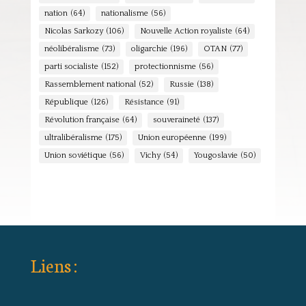
nation
(64)
nationalisme
(56)
Nicolas Sarkozy
(106)
Nouvelle Action royaliste
(64)
néolibéralisme
(73)
oligarchie
(196)
OTAN
(77)
parti socialiste
(152)
protectionnisme
(56)
Rassemblement national
(52)
Russie
(138)
République
(126)
Résistance
(91)
Révolution française
(64)
souveraineté
(137)
ultralibéralisme
(175)
Union européenne
(199)
Union soviétique
(56)
Vichy
(54)
Yougoslavie
(50)
Liens :