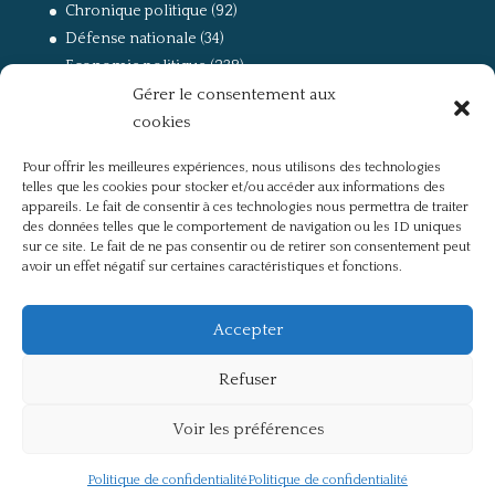
Chronique politique
(92)
Défense nationale
(34)
Economie politique
(238)
Gérer le consentement aux
Entretien
(168)
cookies
La guerre, la Résistance et la Déportation
(162)
la lutte des classes
(281)
Pour offrir les meilleures expériences, nous utilisons des technologies
Non classé
(42)
telles que les cookies pour stocker et/ou accéder aux informations des
Partis politiques, intelligentsia, médias
(750)
appareils. Le fait de consentir à ces technologies nous permettra de traiter
des données telles que le comportement de navigation ou les ID uniques
Présentation
(4)
sur ce site. Le fait de ne pas consentir ou de retirer son consentement peut
Références
(57)
avoir un effet négatif sur certaines caractéristiques et fonctions.
Res Publica
(649)
Union européenne
(238)
Accepter
Refuser
Voir les préférences
Politique de confidentialité
Mentions légales
Politique de confidentialité
Politique de confidentialité