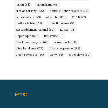
nation
(64)
nationalisme
(56)
Nicolas Sarkozy
(106)
Nouvelle Action royaliste
(64)
néolibéralisme
(73)
oligarchie
(196)
OTAN
(77)
parti socialiste
(152)
protectionnisme
(56)
Rassemblement national
(52)
Russie
(138)
République
(126)
Résistance
(91)
Révolution française
(64)
souveraineté
(137)
ultralibéralisme
(175)
Union européenne
(199)
Union soviétique
(56)
Vichy
(54)
Yougoslavie
(50)
Liens :