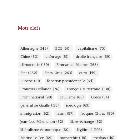
Mots clefs
Allemagne
(148)
BCE
(50)
capitalisme
(70)
Chine
(60)
chômage
(51)
droite française
(69)
démocratie
(169)
Emmanuel Macron
(165)
Etat
(252)
Etats-Unis
(263)
euro
(149)
Europe
(61)
fonction présidentielle
(54)
François Hollande
(76)
François Mitterrand
(108)
Front national
(98)
gaullisme
(66)
Grèce
(64)
général de Gaulle
(138)
idéologie
(63)
immigration
(62)
islam
(57)
Jacques Chirac
(90)
Jean-Luc Mélenchon
(52)
libre-échange
(52)
libéralisme économique
(60)
légitimité
(103)
Marine Le Pen
(69)
monarchie
(118)
médias
(116)