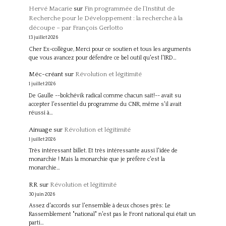
Hervé Macarie
sur
Fin programmée de l’Institut de
Recherche pour le Développement : la recherche à la
découpe – par François Gerlotto
13 juillet 2026
Cher Ex-collègue, Merci pour ce soutien et tous les arguments
que vous avancez pour défendre ce bel outil qu'est l'IRD…
Méc-créant
sur
Révolution et légitimité
1 juillet 2026
De Gaulle --bolchévik radical comme chacun sait!-- avait su
accepter l'essentiel du programme du CNR, même s'il avait
réussi à…
Ainuage
sur
Révolution et légitimité
1 juillet 2026
Très intéressant billet. Et très intéressante aussi l'idée de
monarchie ! Mais la monarchie que je préfère c'est la
monarchie…
RR
sur
Révolution et légitimité
30 juin 2026
Assez d'accords sur l'ensemble à deux choses près: Le
Rassemblement "national" n'est pas le Front national qui était un
parti…